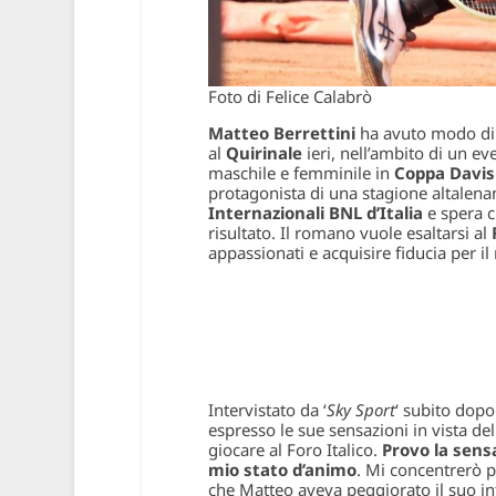
Foto di Felice Calabrò
Matteo Berrettini
ha avuto modo di 
al
Quirinale
ieri, nell’ambito di un ev
maschile e femminile in
Coppa Davis
protagonista di una stagione altalena
Internazionali BNL d’Italia
e spera c
risultato. Il romano vuole esaltarsi al
appassionati e acquisire fiducia per il 
Intervistato da ‘
Sky Sport
‘ subito dopo
espresso le sue sensazioni in vista de
giocare al Foro Italico.
Provo la sensa
mio stato d’animo
. Mi concentrerò 
che Matteo aveva peggiorato il suo in