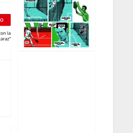
MO
con la
caraz”