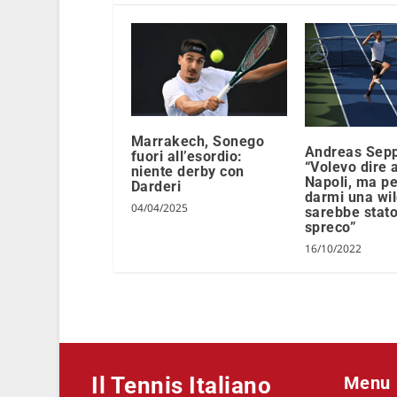
Marrakech, Sonego
Andreas Sepp
fuori all’esordio:
“Volevo dire 
niente derby con
Napoli, ma pe
Darderi
darmi una wi
04/04/2025
sarebbe stat
spreco”
16/10/2022
Il Tennis Italiano
Menu