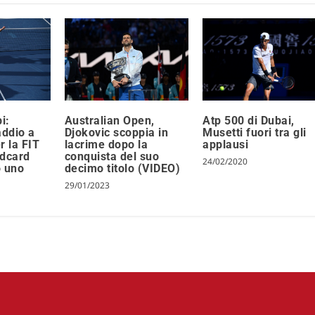
i:
Australian Open,
Atp 500 di Dubai,
addio a
Djokovic scoppia in
Musetti fuori tra gli
r la FIT
lacrime dopo la
applausi
ldcard
conquista del suo
24/02/2020
o uno
decimo titolo (VIDEO)
29/01/2023