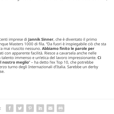
centi imprese di
Jannik Sinner
, che è diventato il primo
nque Masters 1000 di fila. “Da fuori è inspiegabile ciò che sta
era mai riuscito nessuno.
Abbiamo finito le parole per
tati con apparente facilità. Riesce a cavarsela anche nelle
n talento immenso e un’etica del lavoro impressionante.
Ci
del nostro meglio
” – ha detto l’ex Top 10, che potrebbe
rzo turno degli Internazionali d’Italia. Sarebbe un derby
se.
: