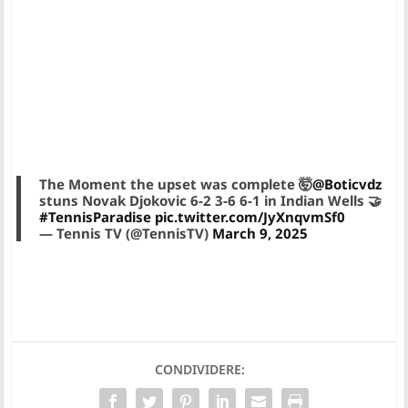
The Moment the upset was complete 🤯
@Boticvdz
stuns Novak Djokovic 6-2 3-6 6-1 in Indian Wells 🤝
#TennisParadise
pic.twitter.com/JyXnqvmSf0
— Tennis TV (@TennisTV)
March 9, 2025
CONDIVIDERE: