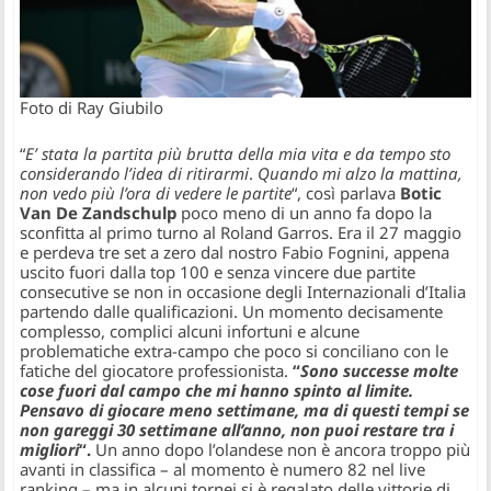
Foto di Ray Giubilo
“
E’ stata la partita più brutta della mia vita e da tempo sto
considerando l’idea di ritirarmi
.
Quando mi alzo la mattina,
non vedo più l’ora di vedere le partite
“, così parlava
Botic
Van De Zandschulp
poco meno di un anno fa dopo la
sconfitta al primo turno al Roland Garros. Era il 27 maggio
e perdeva tre set a zero dal nostro Fabio Fognini, appena
uscito fuori dalla top 100 e senza vincere due partite
consecutive se non in occasione degli Internazionali d’Italia
partendo dalle qualificazioni. Un momento decisamente
complesso, complici alcuni infortuni e alcune
problematiche extra-campo che poco si conciliano con le
fatiche del giocatore professionista.
“
Sono successe molte
cose fuori dal campo che mi hanno spinto al limite.
Pensavo di giocare meno settimane, ma di questi tempi se
non gareggi 30 settimane all’anno, non puoi restare tra i
migliori
“.
Un anno dopo l’olandese non è ancora troppo più
avanti in classifica – al momento è numero 82 nel live
ranking – ma in alcuni tornei si è regalato delle vittorie di