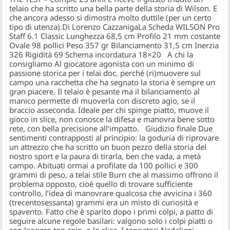
telaio che ha scritto una bella parte della storia di Wilson. E
che ancora adesso si dimostra molto duttile (per un certo
tipo di utenza).Di Lorenzo CazzanigaLa Scheda WILSON Pro
Staff 6.1 Classic Lunghezza 68,5 cm Profilo 21 mm costante
Ovale 98 pollici Peso 357 gr Bilanciamento 31,5 cm Inerzia
326 Rigidità 69 Schema incordatura 18×20 A chi la
consigliamo Al giocatore agonista con un minimo di
passione storica per i telai doc, perché (ri)muovere sul
campo una racchetta che ha segnato la storia è sempre un
gran piacere. Il telaio è pesante ma il bilanciamento al
manico permette di muoverla con discreto agio, se il
braccio asseconda. Ideale per chi spinge piatto, muove il
gioco in slice, non conosce la difesa e manovra bene sotto
rete, con bella precisione all’impatto. Giudizio finale Due
sentimenti contrapposti al principio: la goduria di riprovare
un attrezzo che ha scritto un buon pezzo della storia del
nostro sport e la paura di tirarla, ben che vada, a metà
campo. Abituati ormai a profilate da 100 pollici e 300
grammi di peso, a telai stile Burn che al massimo offrono il
problema opposto, cioè quello di trovare sufficiente
controllo, l’idea di manovrare qualcosa che avvicina i 360
(trecentosessanta) grammi era un misto di curiosità e
spavento. Fatto che è sparito dopo i primi colpi, a patto di
seguire alcune regole basilari: valgono solo i colpi piatti o