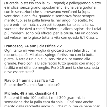
(succede lo stesso con la PS Original) e palleggiando piatto
e in slice, senza grandi spostamenti, è una vera goduria,
con le sensazioni che si provavano vent’anni fa (ops,
venticinque anni fa), quando ti sembrava fosse sempre
merito tuo, se la palla finiva là, nell’angolino scelto. Poi
però entri nel match, vorresti toppare tanto sulla terra,
succede che devi a che difenderti, e allora capisci che i telai
più moderni sono più efficaci per la causa. Ma un doppio
sul veloce me lo gioco tutta la vita con questa 6.1 Classic.
Francesco, 24 anni, classifica 2.2
Ogni tanto mi vien voglia di giocarci con i telai di cui mi
racconta papà. Mi piace, spingo fortissimo con la botta
piatta. A rete è un gioiello, servizio e slice vanno alla
grande. Però con la Blade faccio tutto questo con maggior
facilità e mi difendo meglio. Però 25 anni fa che racchetta
deve essere stata?
Flavio, 34 anni, classifica 4.2
Ripeto: dov’è la mia Burn, please?
Michele, 48 anni, classifica 4.1
Ridatemi il mio 100 pollici, i miei 300 grammi, la
sensazione che la palla esca da sola…. Così sarà anche
merito della racchetta ancor più che mio, ma va bene così: