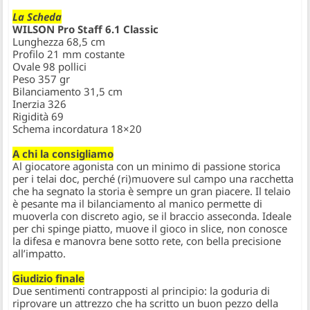
La Scheda
WILSON Pro Staff 6.1 Classic
Lunghezza 68,5 cm
Profilo 21 mm costante
Ovale 98 pollici
Peso 357 gr
Bilanciamento 31,5 cm
Inerzia 326
Rigidità 69
Schema incordatura 18×20
A chi la consigliamo
Al giocatore agonista con un minimo di passione storica
per i telai doc, perché (ri)muovere sul campo una racchetta
che ha segnato la storia è sempre un gran piacere. Il telaio
è pesante ma il bilanciamento al manico permette di
muoverla con discreto agio, se il braccio asseconda. Ideale
per chi spinge piatto, muove il gioco in slice, non conosce
la difesa e manovra bene sotto rete, con bella precisione
all’impatto.
Giudizio finale
Due sentimenti contrapposti al principio: la goduria di
riprovare un attrezzo che ha scritto un buon pezzo della