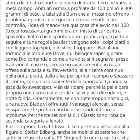
storia del nostro sport e la paura di tirarla, ben che vada, a
metà campo. Abituati ormai a profilate da 100 pollici e 300
grammi di peso, a telai stile Burn che al massimo offrono il
problema opposto, cioè quello di trovare sufficiente
controllo, l’idea di manovrare qualcosa che avvicina i 360
(trecentosessanta) grammi era un misto di curiosità e
spavento. Fatto che è sparito dopo i primi colpi, a patto di
seguire alcune regole basilari: valgono solo i colpi piatti o
con leggero top spin, o lo slice. I toppatori Nadaliani
tornino alle loro Pure Drive, qui bisogna saper giocare
come Dio comanda e come una volta si insegnava: prese
tradizionali eastern, sempre in avanzamento, in totale
offesa sulla palla e sull’avversario, alla ricerca continua
della botta piatta, dallo slice per aprirsi il campo o spezzare
il ritomo, con un uso sapiente della smorzata. Quando si
esce dallo sweet spot, vien da ridere, perché la palla pare
proprio non uscire dalle corde e se vi piace difendervi, è
notte fonda. Onestamente, se non siete troppo nostalgici,
una nuova Blade vi offre tutti i vantaggi elencati, senza
esasperarne le problematiche e lasciando il braccio
incolume. Perché tre set con la 6.1 Classic sono roba da
seconda categoria allenato.
Post scriptum: La 6.1 Classic è sempre stata associata alla
figura di Stefan Edberg, anche se molti si aspettano che
sotto si celasse la solita PS Original. In ogni caso, la scelta