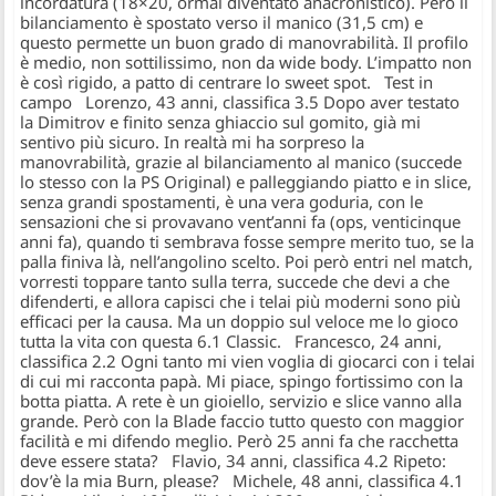
incordatura (18×20, ormai diventato anacronistico). Però il
bilanciamento è spostato verso il manico (31,5 cm) e
questo permette un buon grado di manovrabilità. Il profilo
è medio, non sottilissimo, non da wide body. L’impatto non
è così rigido, a patto di centrare lo sweet spot. Test in
campo Lorenzo, 43 anni, classifica 3.5 Dopo aver testato
la Dimitrov e finito senza ghiaccio sul gomito, già mi
sentivo più sicuro. In realtà mi ha sorpreso la
manovrabilità, grazie al bilanciamento al manico (succede
lo stesso con la PS Original) e palleggiando piatto e in slice,
senza grandi spostamenti, è una vera goduria, con le
sensazioni che si provavano vent’anni fa (ops, venticinque
anni fa), quando ti sembrava fosse sempre merito tuo, se la
palla finiva là, nell’angolino scelto. Poi però entri nel match,
vorresti toppare tanto sulla terra, succede che devi a che
difenderti, e allora capisci che i telai più moderni sono più
efficaci per la causa. Ma un doppio sul veloce me lo gioco
tutta la vita con questa 6.1 Classic. Francesco, 24 anni,
classifica 2.2 Ogni tanto mi vien voglia di giocarci con i telai
di cui mi racconta papà. Mi piace, spingo fortissimo con la
botta piatta. A rete è un gioiello, servizio e slice vanno alla
grande. Però con la Blade faccio tutto questo con maggior
facilità e mi difendo meglio. Però 25 anni fa che racchetta
deve essere stata? Flavio, 34 anni, classifica 4.2 Ripeto:
dov’è la mia Burn, please? Michele, 48 anni, classifica 4.1