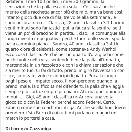
Ridatemi il mio 100 pollici, i miei 300 grammi, la
sensazione che la palla esca da sola…. Così sarà anche
merito della racchetta ancor più che mio, ma va bene così:
intanto gioco due ore di fila, tre volte alla settimana , e
sono ancora intero. Clarissa, 28 anni, classifica 3.1 I primi
venti minuti sono fantastici, poi la fatica si fa sentire, se ti
viene un po’ di braccino in partita…. ciao… e comunque alla
lunga diventa impegnativa, perché fuori dallo sweet spot la
palla cammina piano. Sandro, 40 anni, classifica 3.4 Un
quarto d’ora di celebrità, come sosteneva Andy Warhol,
ecco cosa ti lascia. Perché per un quarto d’ora giochi come
poche volte nella vita, sentendo bene la palla all’impatto,
mettendola in un fazzoletto e con la chiara sensazione che
sia merito tuo. Ci fai di tutto, prendi in giro l’avversario con
slice, smorzate, volée e anticipi di piatto. Poi alla lunga
paghi peso e l’impatto secco, il non-perdono quando la
prendi male, la difficoltà nel difenderti, la palla che viaggia
sempre più corta, sempre più piano. Ah, ma quei quindici
minuti… Gigi, 45 anni, classifica nc Ancora una volta,
gioco solo con la Federer perché adoro Federer. Certo,
Edberg come suo coach mi intriga. Anche se alla fine dovrei
prendermi ‘sta Burn di cui tutti mi parlano e magari un
match lo porterei a casa.
Di Lorenzo Cazzaniga