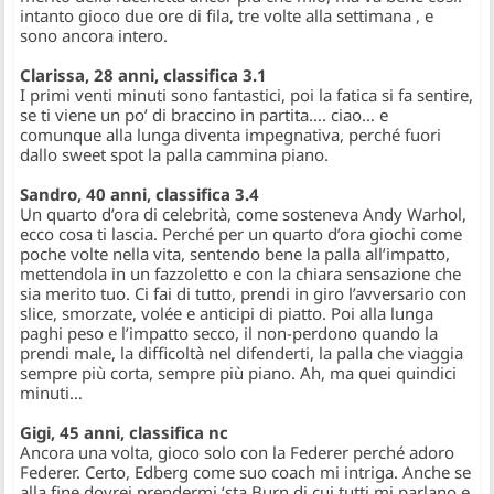
intanto gioco due ore di fila, tre volte alla settimana , e
sono ancora intero.
Clarissa, 28 anni, classifica 3.1
I primi venti minuti sono fantastici, poi la fatica si fa sentire,
se ti viene un po’ di braccino in partita…. ciao… e
comunque alla lunga diventa impegnativa, perché fuori
dallo sweet spot la palla cammina piano.
Sandro, 40 anni, classifica 3.4
Un quarto d’ora di celebrità, come sosteneva Andy Warhol,
ecco cosa ti lascia. Perché per un quarto d’ora giochi come
poche volte nella vita, sentendo bene la palla all’impatto,
mettendola in un fazzoletto e con la chiara sensazione che
sia merito tuo. Ci fai di tutto, prendi in giro l’avversario con
slice, smorzate, volée e anticipi di piatto. Poi alla lunga
paghi peso e l’impatto secco, il non-perdono quando la
prendi male, la difficoltà nel difenderti, la palla che viaggia
sempre più corta, sempre più piano. Ah, ma quei quindici
minuti…
Gigi, 45 anni, classifica nc
Ancora una volta, gioco solo con la Federer perché adoro
Federer. Certo, Edberg come suo coach mi intriga. Anche se
alla fine dovrei prendermi ‘sta Burn di cui tutti mi parlano e