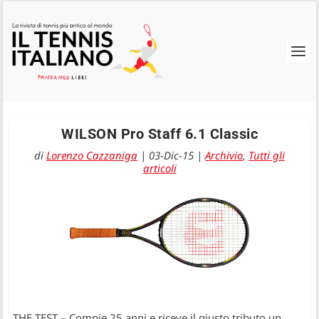
WILSON Pro Staff 6.1 Classic
di
Lorenzo Cazzaniga
|
03-Dic-15
|
Archivio
,
Tutti gli
articoli
THE TEST – Compie 25 anni e riceve il giusto tributo un