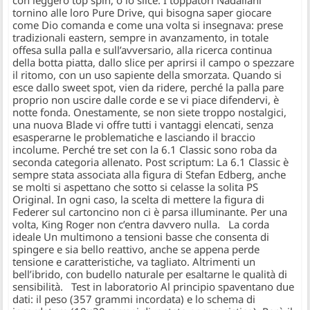
con leggero top spin, o lo slice. I toppatori Nadaliani
tornino alle loro Pure Drive, qui bisogna saper giocare
come Dio comanda e come una volta si insegnava: prese
tradizionali eastern, sempre in avanzamento, in totale
offesa sulla palla e sull’avversario, alla ricerca continua
della botta piatta, dallo slice per aprirsi il campo o spezzare
il ritomo, con un uso sapiente della smorzata. Quando si
esce dallo sweet spot, vien da ridere, perché la palla pare
proprio non uscire dalle corde e se vi piace difendervi, è
notte fonda. Onestamente, se non siete troppo nostalgici,
una nuova Blade vi offre tutti i vantaggi elencati, senza
esasperarne le problematiche e lasciando il braccio
incolume. Perché tre set con la 6.1 Classic sono roba da
seconda categoria allenato. Post scriptum: La 6.1 Classic è
sempre stata associata alla figura di Stefan Edberg, anche
se molti si aspettano che sotto si celasse la solita PS
Original. In ogni caso, la scelta di mettere la figura di
Federer sul cartoncino non ci è parsa illuminante. Per una
volta, King Roger non c’entra davvero nulla. La corda
ideale Un multimono a tensioni basse che consenta di
spingere e sia bello reattivo, anche se appena perde
tensione e caratteristiche, va tagliato. Altrimenti un
bell’ibrido, con budello naturale per esaltarne le qualità di
sensibilità. Test in laboratorio Al principio spaventano due
dati: il peso (357 grammi incordata) e lo schema di