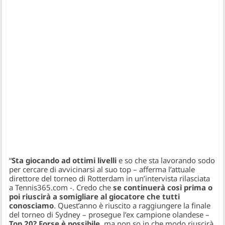
“
Sta giocando ad ottimi livelli
e so che sta lavorando sodo
per cercare di avvicinarsi al suo top
– afferma l’attuale
direttore del torneo di Rotterdam in un’intervista rilasciata
a Tennis365.com
-. Credo che
se continuerà così prima o
poi riuscirà a somigliare al giocatore che tutti
conosciamo
. Quest’anno è riuscito a raggiungere la finale
del torneo di Sydney
– prosegue l’ex campione olandese –
Top 20? Forse è possibile
, ma non so in che modo riuscirà