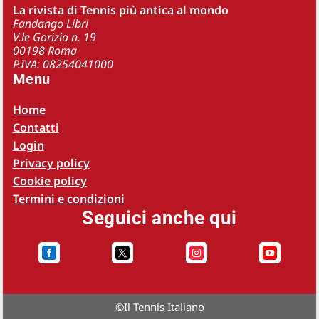
La rivista di Tennis più antica al mondo
Fandango Libri
V.le Gorizia n. 19
00198 Roma
P.IVA: 08254041000
Menu
Home
Contatti
Login
Privacy policy
Cookie policy
Termini e condizioni
Seguici anche qui




©
Il Tennis Italiano