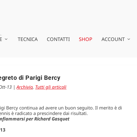
E
TECNICA
CONTATTI
SHOP
ACCOUNT
segreto di Parigi Bercy
Ott-13
|
Archivio
,
Tutti gli articoli
Parigi Bercy continua ad avere un buon seguito. Il merito è di
tennis è radicato a prescindere dai risultati.
 infiammarsi per Richard Gasquet
013