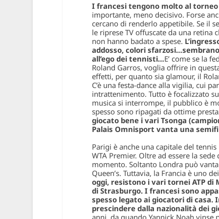
I francesi tengono molto al torneo 
importante, meno decisivo. Forse anc
cercano di renderlo appetibile. Se il
le riprese TV offuscate da una retina c
non hanno badato a spese.
L’ingress
addosso, colori sfarzosi…sembrano 
all’ego dei tennisti…
E’ come se la fe
Roland Garros, voglia offrire in quest
effetti, per quanto sia glamour, il Ro
C’è una festa-dance alla vigilia, cui p
intrattenimento. Tutto è focalizzato s
musica si interrompe, il pubblico è m
spesso sono ripagati da ottime presta
giocato bene i vari Tsonga (campion
Palais Omnisport vanta una semifi
Parigi è anche una capitale del tenn
WTA Premier. Oltre ad essere la sede d
momento. Soltanto Londra può vantare
Queen’s. Tuttavia, la Francia è uno dei
oggi, resistono i vari tornei ATP di
di Strasburgo. I francesi sono appas
spesso legato ai giocatori di casa. In
prescindere dalla nazionalità dei gi
anni, da quando Yannick Noah vinse pr