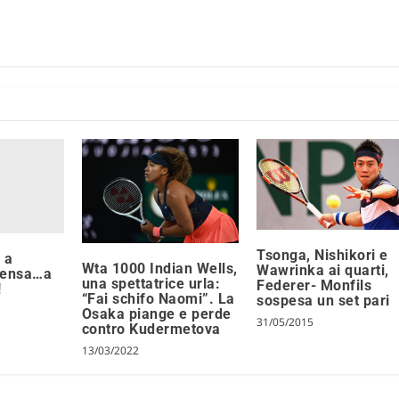
Tsonga, Nishikori e
 a
Wta 1000 Indian Wells,
Wawrinka ai quarti,
pensa…a
una spettatrice urla:
Federer- Monfils
!
“Fai schifo Naomi”. La
sospesa un set pari
Osaka piange e perde
31/05/2015
contro Kudermetova
13/03/2022