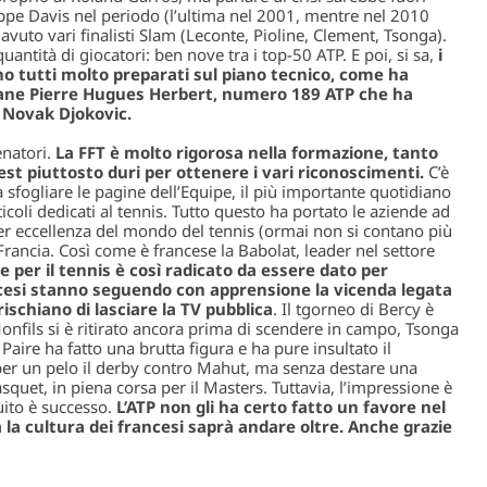
ppe Davis nel periodo (l’ultima nel 2001, mentre nel 2010
avuto vari finalisti Slam (Leconte, Pioline, Clement, Tsonga).
tità di giocatori: ben nove tra i top-50 ATP. E poi, si sa,
i
no tutti molto preparati sul piano tecnico, come ha
vane Pierre Hugues Herbert, numero 189 ATP che ha
 Novak Djokovic.
enatori.
La FFT è molto rigorosa nella formazione, tanto
est piuttosto duri per ottenere i vari riconoscimenti.
C’è
 sfogliare le pagine dell’Equipe, il più importante quotidiano
coli dedicati al tennis. Tutto questo ha portato le aziende ad
per eccellenza del mondo del tennis (ormai non si contano più
 Francia. Così come è francese la Babolat, leader nel settore
se per il tennis è così radicato da essere dato per
ncesi stanno seguendo con apprensione la vicenda legata
rischiano di lasciare la TV pubblica
. Il tgorneo di Bercy è
 Monfils si è ritirato ancora prima di scendere in campo, Tsonga
aire ha fatto una brutta figura e ha pure insultato il
per un pelo il derby contro Mahut, ma senza destare una
uet, in piena corsa per il Masters. Tuttavia, l’impressione è
uito è successo.
L’ATP non gli ha certo fatto un favore nel
la cultura dei francesi saprà andare oltre. Anche grazie