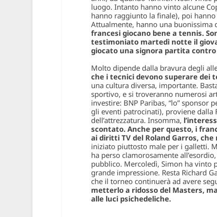
luogo. Intanto hanno vinto alcune Co
hanno raggiunto la finale), poi hanno 
Attualmente, hanno una buonissima quan
francesi giocano bene a tennis. So
testimoniato martedì notte il gio
giocato una signora partita contro
Molto dipende dalla bravura degli all
che i tecnici devono superare dei t
una cultura diversa, importante. Basta
sportivo, e si troveranno numerosi arti
investire: BNP Paribas, “lo” sponsor 
gli eventi patrocinati), proviene dalla
dell’attrezzatura. Insomma,
l’interes
scontato. Anche per questo, i fra
ai diritti TV del Roland Garros, che 
iniziato piuttosto male per i galletti.
ha perso clamorosamente all’esordio, P
pubblico. Mercoledì, Simon ha vinto 
grande impressione. Resta Richard Gasq
che il torneo continuerà ad avere seg
metterlo a ridosso del Masters, ma 
alle luci psichedeliche.