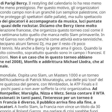
di Parigi Bercy.
Il restyling del calendario lo ha reso meno
he meno prestigioso. Per questo motivo, gli organizzatori
 secondo campo non è un granchè (un semplice palestrone, con
he protegge gli spettatori dalle pallate), ma sullo spettacolo
o dei giocatori è accompagnato da musica, luci puntate
quasi delle rockstar. Diciamo che Bercy tiene molto
derazione francese, che organizza questo torneo così come il
a settimana tutto quello che manca nello Slam primaverile. In
land Garros non offre granchè come attività extra-tennistiche.
artecipano alcuni famosi DJ, ma per il resto c’è poco
ul tennis. Ma anche a Bercy la gente ama il gioco. Quando la
olto coinvolto, soprattutto quando sono in campo i francesi. E
zioni.
Non è un caso che in questo torneo abbiano
e nel 2008), Monfils e addirittura Michael Llodra, che al
nale.
is mondiale. Ospita uno Slam, un Masters 1000 e un torneo
ell’Accademia di Patrick Mouratoglu, una delle più ‘cool’ del
 qualcosa del genere, con Wimbledon, le ATP Finals e il
 pochi paesi a non aver sofferto la crisi organizzativa.
Ad
 Montpellier, Marsiglia, Nizza e Metz. Senza contare il WTA
sionati: in tanti paesi, l’interesse per un torneo è
 Francia è diverso, il pubblico arriva fino alla fine, a
ocatori.
A livello Slam, la Francia non vince un titolo da 30
oprio al Roland Garros, ma parlare di crisi sarebbe fuori