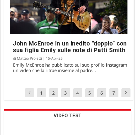
John McEnroe in un inedito “doppio” con
sua figlia Emily sulle note di Patti Smith
di
Matteo Proietti
|
15-Apr-25
Emily McEnroe ha pubblicato sul suo profilo Instagram
un video che la ritrae insieme al padre...
1
2
3
4
5
6
7
VIDEO TEST