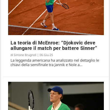
La teoria di McEnroe: “Djokovic deve
allungare il match per battere Sinner”
di
Simone Brugnoli
|
06-Giu-25
La leggenda americana ha analizzato nel dettaglio le
chiavi della semifinale tra Jannik e Nole a...