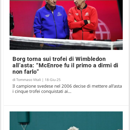
Borg torna sui trofei di Wimbledon
all’asta: “McEnroe fu il primo a dirmi di
non farlo”
di
Tommaso Vitali
|
18-Giu-25
Il campione svedese nel 2006 decise di mettere all’asta
i cinque trofei conquistati ai...