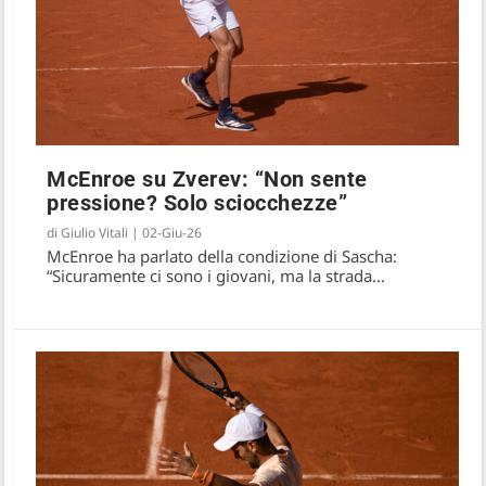
McEnroe su Zverev: “Non sente
pressione? Solo sciocchezze”
di
Giulio Vitali
|
02-Giu-26
McEnroe sulle difficoltà di Sinner: “È
McEnroe ha parlato della condizione di Sascha:
tutto normale, resta il favorito”
“Sicuramente ci sono i giovani, ma la strada...