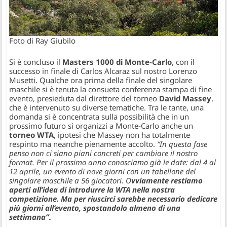
Foto di Ray Giubilo
Si è concluso il
Masters 1000 di Monte-Carlo
, con il
successo in finale di Carlos Alcaraz sul nostro Lorenzo
Musetti. Qualche ora prima della finale del singolare
maschile si è tenuta la consueta conferenza stampa di fine
evento, presieduta dal direttore del torneo
David Massey
,
che è intervenuto su diverse tematiche. Tra le tante, una
domanda si è concentrata sulla possibilità che in un
prossimo futuro si organizzi a Monte-Carlo anche un
torneo WTA
, ipotesi che Massey non ha totalmente
respinto ma neanche pienamente accolto.
“In questa fase
penso non ci siano piani concreti per cambiare il nostro
format. Per il prossimo anno conosciamo già le date: dal 4 al
12 aprile, un evento di nove giorni con un tabellone del
singolare maschile a 56 giocatori. O
vviamente restiamo
aperti all’idea di introdurre la WTA nella nostra
competizione. Ma per riuscirci sarebbe necessario dedicare
più giorni all’evento, spostandolo almeno di una
settimana”.