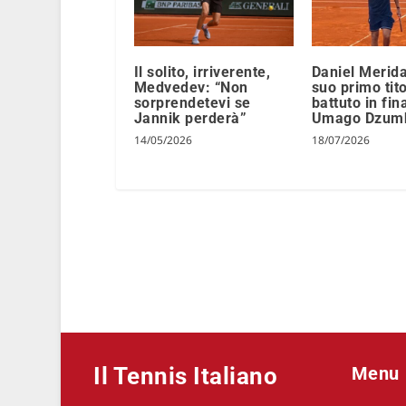
Il solito, irriverente,
Daniel Merida
Medvedev: “Non
suo primo tit
sorprendetevi se
battuto in fin
Jannik perderà”
Umago Dzum
14/05/2026
18/07/2026
Il Tennis Italiano
Menu