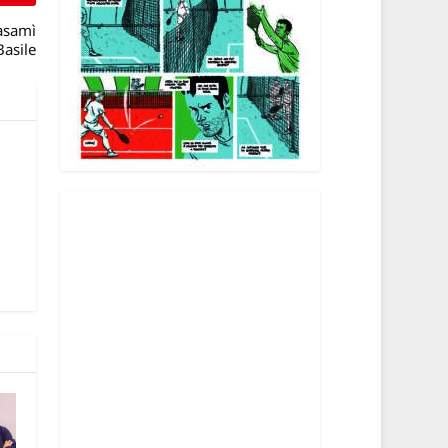
Vasamì
Basile