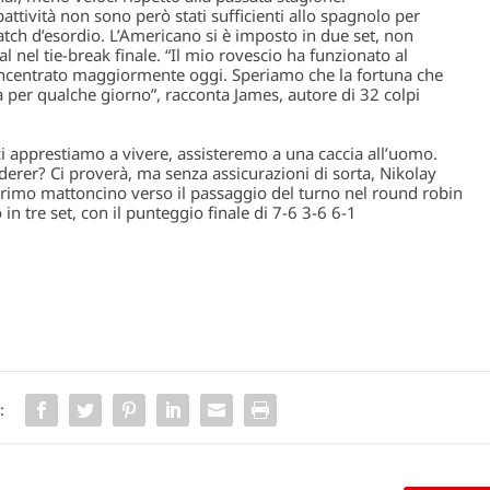
battività non sono però stati sufficienti allo spagnolo per
tch d’esordio. L’Americano si è imposto in due set, non
nel tie-break finale. “Il mio rovescio ha funzionato al
concentrato maggiormente oggi. Speriamo che la fortuna che
per qualche giorno”, racconta James, autore di 32 colpi
ci apprestiamo a vivere, assisteremo a una caccia all’uomo.
derer? Ci proverà, ma senza assicurazioni di sorta,
Nikolay
 primo mattoncino verso il passaggio del turno nel round robin
n tre set, con il punteggio finale di 7-6 3-6 6-1
: