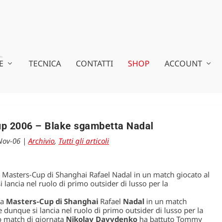
E
TECNICA
CONTATTI
SHOP
ACCOUNT
p 2006 – Blake sgambetta Nadal
Nov-06
|
Archivio
,
Tutti gli articoli
la Masters-Cup di Shanghai Rafael Nadal in un match giocato al
lancia nel ruolo di primo outsider di lusso per la
la
Masters-Cup di Shanghai
Rafael
Nadal
in un match
 dunque si lancia nel ruolo di primo outsider di lusso per la
tro match di giornata
Nikolay Davydenko
ha battuto Tommy