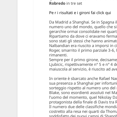
Robredo
in tre set
Pe r i risultati e i gironi fai click qui
Da Madrid a Shanghai. Se in Spagna il 
numero uno del mondo, quello che si 
gerarchie ormai consolidate nei quartier
Ripartiamo da dove ci eravamo fermati:
sono stati gli stessi che hanno animat
Nalbandian
era riuscito a imporsi in 
Roger, smarrito il primo parziale 3-6
rimanenti.
Sempre per il primo girone, decisamen
Ljubicic
, rispettivamente n° 5 e n° 4 d
maiuscola al servizio, è riuscito ad ave
In oriente è sbarcato anche
Rafael Na
sua presenza a Shanghai per infortuni
sorteggio rispetto al numero uno de
Blake
, sono esordienti assoluti nel M
l’uomo del momento, quel Nikolay Dav
protagonista della finale di Davis tra 
Il numero due delle classifiche mondi
costretto alla resa nei quarti da Thoma
soddisfatto dei nuovi campi di Shangh