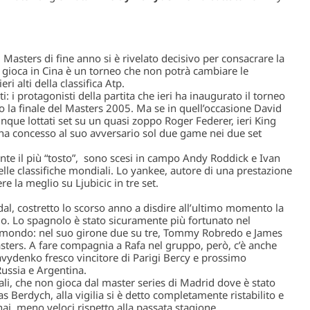
Masters di fine anno si è rivelato decisivo per consacrare la
gioca in Cina è un torneo che non potrà cambiare le
i alti della classifica Atp.
 i protagonisti della partita che ieri ha inaugurato il torneo
o la finale del Masters 2005. Ma se in quell’occasione
David
cinque lottati set su un quasi zoppo
Roger Federer
, ieri King
, ha concesso al suo avversario sol due game nei due set
te il più “tosto”, sono scesi in campo
Andy Roddick
e
Ivan
elle classifiche mondiali. Lo yankee, autore di una prestazione
re la meglio su Ljubicic in tre set.
dal
, costretto lo scorso anno a disdire all’ultimo momento la
o. Lo spagnolo è stato sicuramente più fortunato nel
l mondo: nel suo girone due su tre, Tommy Robredo e
James
asters. A fare compagnia a Rafa nel gruppo, però, c’è anche
ydenko fresco vincitore di Parigi Bercy e prossimo
Russia e Argentina.
ali, che non gioca dal master series di Madrid dove è stato
s Berdych, alla vigilia si è detto completamente ristabilito e
ai, meno veloci rispetto alla passata stagione.