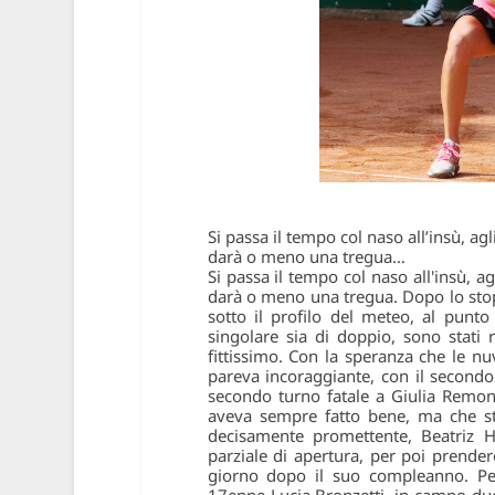
Si passa il tempo col naso all’insù, agl
darà o meno una tregua…
Si passa il tempo col naso all'insù, ag
darà o meno una tregua. Dopo lo stop 
sotto il profilo del meteo, al punto
singolare sia di doppio, sono stati 
fittissimo. Con la speranza che le nuv
pareva incoraggiante, con il secondo
secondo turno fatale a Giulia Remon
aveva sempre fatto bene, ma che st
decisamente promettente, Beatriz 
parziale di apertura, per poi prender
giorno dopo il suo compleanno. Per 
17enne Lucia Bronzetti, in campo due