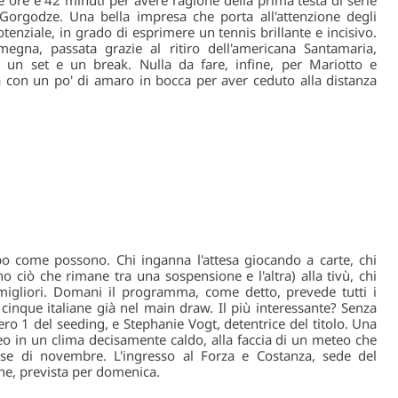
 Gorgodze. Una bella impresa che porta all'attenzione degli
enziale, in grado di esprimere un tennis brillante e incisivo.
megna, passata grazie al ritiro dell'americana Santamaria,
i un set e un break. Nulla da fare, infine, per Mariotto e
a con un po' di amaro in bocca per aver ceduto alla distanza
mpo come possono. Chi inganna l'attesa giocando a carte, chi
 ciò che rimane tra una sospensione e l'altra) alla tivù, chi
migliori. Domani il programma, come detto, prevede tutti i
cinque italiane già nel main draw. Il più interessante? Senza
ro 1 del seeding, e Stephanie Vogt, detentrice del titolo. Una
neo in un clima decisamente caldo, alla faccia di un meteo che
se di novembre. L'ingresso al Forza e Costanza, sede del
one, prevista per domenica.