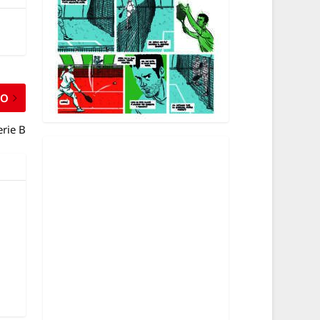
MO
erie B