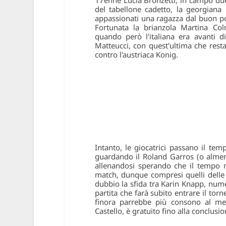
del tabellone cadetto, la georgiana
appassionati una ragazza dal buon pot
Fortunata la brianzola Martina Col
quando però l'italiana era avanti d
Matteucci, con quest'ultima che rest
contro l'austriaca Konig.
Intanto, le giocatrici passano il te
guardando il Roland Garros (o almeno
allenandosi sperando che il tempo 
match, dunque compresi quelli delle 
dubbio la sfida tra Karin Knapp, nume
partita che farà subito entrare il tor
finora parrebbe più consono al me
Castello, è gratuito fino alla conclusi