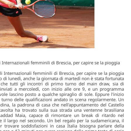
i Internazionali femminili di Brescia, per capire se la pioggia
li Internazionali femminili di Brescia, per capire se la pioggia
di lunedì, anche la giornata di martedì non è stata fortunata
 che tutti gli incontri di primo turno del main draw, sia di
rinviati a mercoledì, con inizio alle ore 9, e un programma
ole lascino posto a qualche spiraglio di sole. Eppure l'inizio
 turno delle qualificazioni andato in scena regolarmente. Un
dina, la padrona di casa che nell'appuntamento del Castello
avolta ha trovato sulla sua strada una ventenne brasiliana
Haddad Maia, capace di rimontare un break di ritardo nel
e il largo nel secondo. Un bel regalo per la sudamericana, il
trovare soddisfazioni in casa Italia bisogna parlare della
 ore e 42 minuti per avere ragione della prima testa di serie