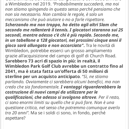
a Wimbledon nel 2019.
“Probabilmente succederà, ma noi
non stiamo spingendo in questo senso perché pensiamo che
non sia necessario. Non cambia le regole, è solo un
meccanismo che può aiutare o no a farle rispettare.
Scherzando ma non troppo, ho detto agli altri Slam che
secondo me rallenterà il tennis. I giocatori staranno sui 25
secondi, mentre adesso c'è chi è più rapido. Secondo me,
in un tabellone a 128 giocatori, nei prossimi cinque anni il
gioco sarà allungato e non accorciato”
.
Tra le novità di
Wimbledon, potrebbe esserci un grosso ampliamento
grazie all'acquisizione del campo di golf di Church Road.
Sarebbero 73 acri di spazio in più: in realtà, il
Wimbledon Park Golf Club avrebbe un contratto fino al
2041, ma è stata fatta un'offerta di 50 milioni di
sterline per un acquisto anticipato
. “
Sì, ne stiamo
parlando. Ovviamente ci sarebbero alcuni benefici, ma non
credo che sia fondamentale.
I vantaggi riguarderebbero la
costruzione di nuovi campi da utilizzare per le
qualificazioni, che adesso si svolgono altrove
. Per il resto,
ci sono enormi limiti su quello che si può fare. Non è una
questione critica, nel senso che potremmo comunque averlo
tra 20 anni”
. Ma se i soldi ci sono, in fondo, perché
aspettare?