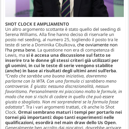
SHOT CLOCK E AMPLIAMENTO
Un altro argomento scottante è stato quello del seeding di
Serena Williams. Alla fine hanno deciso di riservarle un
posto nel seeding, al numero 25, togliendo il posto tra le
teste di serie a Dominika Cibulkova,
che ovviamente non
l'ha presa bene
. La questione non era di competenza di
Lewis, ma
si è accesa una discussione sul fatto se
inserire tra le donne gli stessi criteri già utilizzati per
gli uomini, in cui le teste di serie vengono stabilite
(anche) in base ai risultati degli ultimi anni sull'erba
.
“Credo che sarebbe una buona iniziativa, dovremmo
parlarne con la WTA. Con una formula ci sarebbero meno
controversie. È giusto: nessuna discrezionalità, nessun
favoritismo. Personalmente mi piacciono molto le formule, in
modo che non si rischi di cadere in quello che può essere
giusto o sbagliato. Non mi sorprenderei se la formula fosse
adottata”
. Tra i vari argomenti trattati, c'è anche lo Shot
Clock.
Ormai sembrano maturi i tempi per portarlo nei
tornei più importanti: dopo tanti esperimenti nelle
qualificazioni, esordirà nel main draw dello Us Open
.
Generalmente ben accolto dai giocatori, dovrebbe arrivare