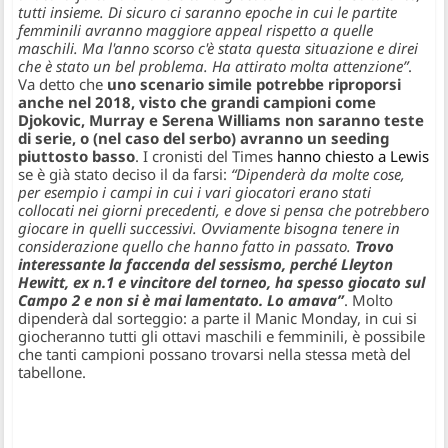
tutti insieme. Di sicuro ci saranno epoche in cui le partite
femminili avranno maggiore appeal rispetto a quelle
maschili. Ma l'anno scorso c'è stata questa situazione e direi
che è stato un bel problema. Ha attirato molta attenzione”
.
Va detto che
uno scenario simile potrebbe riproporsi
anche nel 2018, visto che grandi campioni come
Djokovic, Murray e Serena Williams non saranno teste
di serie, o (nel caso del serbo) avranno un seeding
piuttosto basso
. I cronisti del Times
hanno chiesto a Lewis
se è già stato deciso il da farsi:
“Dipenderà da molte cose,
per esempio i campi in cui i vari giocatori erano stati
collocati nei giorni precedenti, e dove si pensa che potrebbero
giocare in quelli successivi. Ovviamente bisogna tenere in
considerazione quello che hanno fatto in passato.
Trovo
interessante la faccenda del sessismo, perché Lleyton
Hewitt, ex n.1 e vincitore del torneo, ha spesso giocato sul
Campo 2 e non si è mai lamentato. Lo amava”
. Molto
dipenderà dal sorteggio: a parte il Manic Monday, in cui si
giocheranno tutti gli ottavi maschili e femminili, è possibile
che tanti campioni possano trovarsi nella stessa metà del
tabellone.