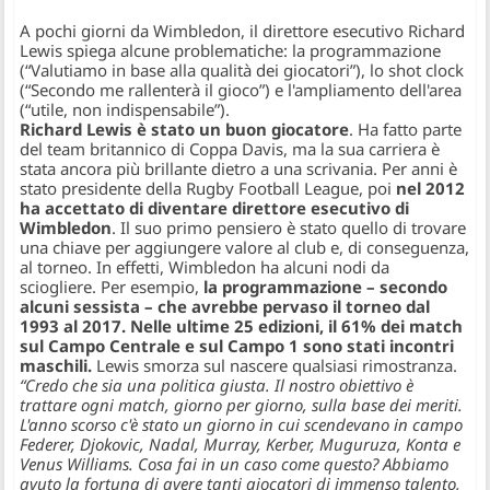
A pochi giorni da Wimbledon, il direttore esecutivo Richard
Lewis spiega alcune problematiche: la programmazione
(“Valutiamo in base alla qualità dei giocatori”), lo shot clock
(“Secondo me rallenterà il gioco”) e l'ampliamento dell'area
(“utile, non indispensabile”).
Richard Lewis è stato un buon giocatore
. Ha fatto parte
del team britannico di Coppa Davis, ma la sua carriera è
stata ancora più brillante dietro a una scrivania. Per anni è
stato presidente della Rugby Football League, poi
nel 2012
ha accettato di diventare direttore esecutivo di
Wimbledon
. Il suo primo pensiero è stato quello di trovare
una chiave per aggiungere valore al club e, di conseguenza,
al torneo. In effetti, Wimbledon ha alcuni nodi da
sciogliere. Per esempio,
la programmazione – secondo
alcuni sessista – che avrebbe pervaso il torneo dal
1993 al 2017. Nelle ultime 25 edizioni, il 61% dei match
sul Campo Centrale e sul Campo 1 sono stati incontri
maschili.
Lewis smorza sul nascere qualsiasi rimostranza.
“Credo che sia una politica giusta. Il nostro obiettivo è
trattare ogni match, giorno per giorno, sulla base dei meriti.
L'anno scorso c'è stato un giorno in cui scendevano in campo
Federer, Djokovic, Nadal, Murray, Kerber, Muguruza, Konta e
Venus Williams. Cosa fai in un caso come questo? Abbiamo
avuto la fortuna di avere tanti giocatori di immenso talento,