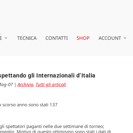
E
TECNICA
CONTATTI
SHOP
ACCOUNT
ettando gli Internazionali d’Italia
Mag-07
|
Archivio
,
Tutti gli articoli
scorso anno sono stati 137
gli spettatori paganti nelle due settimane di torneo;
 meglio. Motivo di questo ottimismo sono stati i dati di