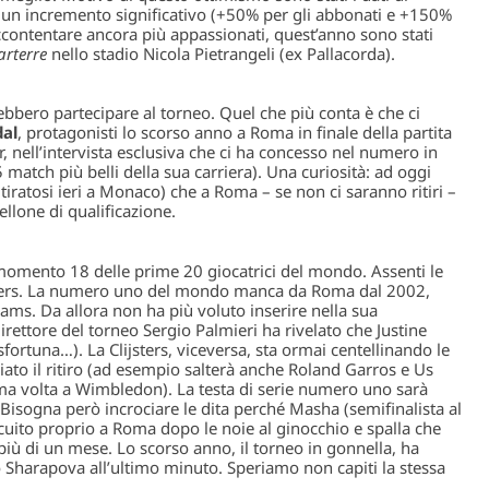
 un incremento significativo (+50% per gli abbonati e +150%
r accontentare ancora più appassionati, quest’anno sono stati
arterre
nello stadio Nicola Pietrangeli (ex Pallacorda).
ebbero partecipare al torneo. Quel che più conta è che ci
dal
, protagonisti lo scorso anno a Roma in finale della partita
r, nell’intervista esclusiva che ci ha concesso nel numero in
i 5 match più belli della sua carriera). Una curiosità: ad oggi
itiratosi ieri a Monaco) che a Roma – se non ci saranno ritiri –
ellone di qualificazione.
 momento 18 delle prime 20 giocatrici del mondo. Assenti le
ters. La numero uno del mondo manca da Roma dal 2002,
ams. Da allora non ha più voluto inserire nella sua
rettore del torneo Sergio Palmieri ha rivelato che Justine
sfortuna…). La Clijsters, viceversa, sta ormai centellinando le
ato il ritiro (ad esempio salterà anche Roland Garros e Us
ma volta a Wimbledon). La testa di serie numero uno sarà
 Bisogna però incrociare le dita perché Masha (semifinalista al
ircuito proprio a Roma dopo le noie al ginocchio e spalla che
più di un mese. Lo scorso anno, il torneo in gonnella, ha
Sharapova all’ultimo minuto. Speriamo non capiti la stessa