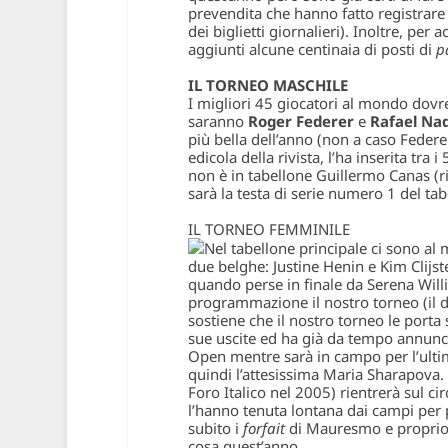
prevendita che hanno fatto registrare
dei biglietti giornalieri). Inoltre, pe
aggiunti alcune centinaia di posti di
p
IL TORNEO MASCHILE
I migliori 45 giocatori al mondo dovr
saranno
Roger Federer
e
Rafael Na
più bella dell’anno (non a caso Federe
edicola della rivista, l’ha inserita tra 
non è in tabellone
Guillermo Canas
(r
sarà la testa di serie numero 1 del tab
IL TORNEO FEMMINILE
Nel tabellone principale ci sono al
due belghe:
Justine Henin
e Kim Clijs
quando perse in finale da Serena Willi
programmazione il nostro torneo (il di
sostiene che il nostro torneo le porta 
sue uscite ed ha già da tempo annunci
Open mentre sarà in campo per l’ulti
quindi l’attesissima
Maria Sharapova
.
Foro Italico nel 2005) rientrerà sul c
l’hanno tenuta lontana dai campi per 
subito i
forfait
di Mauresmo e proprio 
cosa quest’anno.