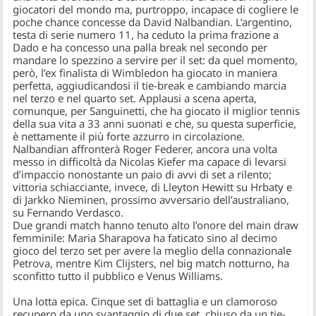
giocatori del mondo ma, purtroppo, incapace di cogliere le
poche chance concesse da
David Nalbandian
. L’argentino,
testa di serie numero 11, ha ceduto la prima frazione a
Dado e ha concesso una palla break nel secondo per
mandare lo spezzino a servire per il set: da quel momento,
però, l’ex finalista di Wimbledon ha giocato in maniera
perfetta, aggiudicandosi il tie-break e cambiando marcia
nel terzo e nel quarto set. Applausi a scena aperta,
comunque, per Sanguinetti, che ha giocato il miglior tennis
della sua vita a 33 anni suonati e che, su questa superficie,
è nettamente il più forte azzurro in circolazione.
Nalbandian affronterà
Roger Federer
, ancora una volta
messo in difficoltà da
Nicolas Kiefer
ma capace di levarsi
d’impaccio nonostante un paio di avvi di set a rilento;
vittoria schiacciante, invece, di
Lleyton Hewitt
su Hrbaty e
di
Jarkko Nieminen
, prossimo avversario dell’australiano,
su
Fernando Verdasco
.
Due grandi match hanno tenuto alto l’onore del main draw
femminile:
Maria Sharapova
ha faticato sino al decimo
gioco del terzo set per avere la meglio della connazionale
Petrova, mentre
Kim Clijsters
, nel big match notturno, ha
sconfitto tutto il pubblico e
Venus Williams
.
Una lotta epica. Cinque set di battaglia e un clamoroso
recupero da uno svantaggio di due set, chiuso da un tie-