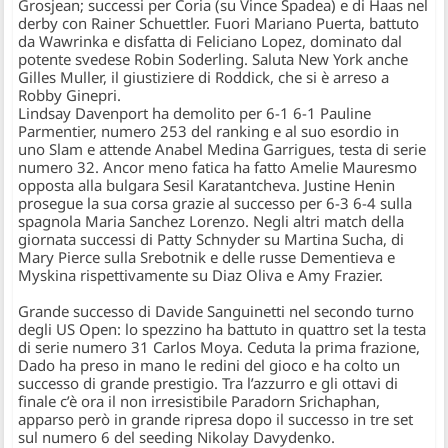
Grosjean
; successi per Coria (su Vince Spadea) e di Haas nel
derby con
Rainer Schuettler
. Fuori
Mariano Puerta
, battuto
da Wawrinka e disfatta di Feliciano Lopez, dominato dal
potente svedese
Robin Soderling
. Saluta New York anche
Gilles Muller
, il giustiziere di Roddick, che si è arreso a
Robby Ginepri
.
Lindsay Davenport
ha demolito per 6-1 6-1 Pauline
Parmentier, numero 253 del ranking e al suo esordio in
uno Slam e attende Anabel Medina Garrigues, testa di serie
numero 32. Ancor meno fatica ha fatto
Amelie Mauresmo
opposta alla bulgara
Sesil Karatantcheva
.
Justine Henin
prosegue la sua corsa grazie al successo per 6-3 6-4 sulla
spagnola Maria Sanchez Lorenzo. Negli altri match della
giornata successi di Patty Schnyder su Martina Sucha, di
Mary Pierce sulla Srebotnik e delle russe Dementieva e
Myskina rispettivamente su Diaz Oliva e Amy Frazier.
Grande successo di
Davide Sanguinetti
nel secondo turno
degli US Open: lo spezzino ha battuto in quattro set la testa
di serie numero 31 Carlos Moya. Ceduta la prima frazione,
Dado ha preso in mano le redini del gioco e ha colto un
successo di grande prestigio. Tra l’azzurro e gli ottavi di
finale c’è ora il non irresistibile
Paradorn Srichaphan
,
apparso però in grande ripresa dopo il successo in tre set
sul numero 6 del seeding Nikolay Davydenko.