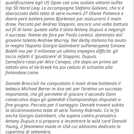
qualificazione agli US Open con una sudata vittoria sull’ex
top 50 Harel Levy. Lo accompagna
Stefano Galvani
, che si è
sbarazzato della testa di serie numero 27 Olivier Patience e
dovrà però battere Jonas Bjorkman per assicurarsi il main
draw. Peccato per
Andrea Stoppini
, ancora una volta battuto
sul fil di lana: questa volta è stato Antony Dupuis a negargli
il successo. Niente da fare per
Paolo Lorenzi
, dominato dal
giovane talento Andrew Murray. Nel derby italiano ha avuto
la meglio l’esperto
Giorgio Galimberti
sull’emergente
Simone
Bolelli
ma per il milanese un ultimo impegno difficile: gli
tocca infatti il ‘giustiziere’ di Stoppini, Dupuis.
Semaforo rosso per
Alice Canepa
, che dopo un primo set
lottato sino al tie-break ha poi ceduto di schianto alla
finlandese Laine.
Daniele Bracciali
ha conquistato il main draw battendo il
tedesco Michael Berrer in due set: per l’aretino un successo
importante, che gli permette di giocare il secondo Slam
consecutivo dopo gli splendidi Championships disputati a
fine giugno. Peccato per il sorteggio: Daniele troverà subito
la diciannovesima testa di serie
Tommy Robredo
. Ce la fa
anche
Giorgio Galimberti
, che supera contro pronostico
Antony Dupuis e si prepara a incontrare la wild card
Donald
Young
, il fenomeno made in USA cui abbiamo dedicato la
copertina di settembre.