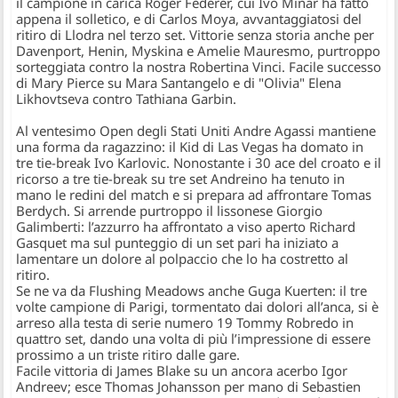
il campione in carica
Roger Federer
, cui Ivo Minar ha fatto
appena il solletico, e di
Carlos Moya
, avvantaggiatosi del
ritiro di Llodra nel terzo set. Vittorie senza storia anche per
Davenport, Henin, Myskina e Amelie Mauresmo, purtroppo
sorteggiata contro la nostra Robertina Vinci. Facile successo
di Mary Pierce su Mara Santangelo e di "Olivia" Elena
Likhovtseva contro Tathiana Garbin.
Al ventesimo Open degli Stati Uniti
Andre Agassi
mantiene
una forma da ragazzino: il Kid di Las Vegas ha domato in
tre tie-break
Ivo Karlovic
. Nonostante i 30 ace del croato e il
ricorso a tre tie-break su tre set Andreino ha tenuto in
mano le redini del match e si prepara ad affrontare Tomas
Berdych. Si arrende purtroppo il lissonese
Giorgio
Galimberti
: l’azzurro ha affrontato a viso aperto
Richard
Gasquet
ma sul punteggio di un set pari ha iniziato a
lamentare un dolore al polpaccio che lo ha costretto al
ritiro.
Se ne va da Flushing Meadows anche
Guga Kuerten
: il tre
volte campione di Parigi, tormentato dai dolori all’anca, si è
arreso alla testa di serie numero 19
Tommy Robredo
in
quattro set, dando una volta di più l’impressione di essere
prossimo a un triste ritiro dalle gare.
Facile vittoria di
James Blake
su un ancora acerbo Igor
Andreev; esce
Thomas Johansson
per mano di
Sebastien