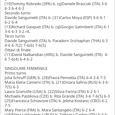
(19)Tommy Robredo (SPA) b. (q)Daniele Bracciali (ITA) 3-6
6-3 6-4 6-2
Secondo turno
Davide Sanguinetti (ITA) b. (31)Carlos Moya (ESP) 3-6 6-1
6-2 6-4
(13)Richard Gasquet (ITA) b. (q)Giorgio Galimberti (ITA) 6-1
3-6 6-3 3-2 rit.
Terzo turno
Davide Sanguinetti (ITA) b. Paradorn Srichaphan (THA) 6-3
4-6 6-7(2) 7-6(6) 7-6(5)
Ottavi di finale
(11)David Nalbandian (ARG) b. Davide Sanguinetti (ITA) 4-
6 7-6(4) 6-4 6-2
SINGOLARE FEMMINILE
Primo turno
Julia Schruff (GER) b. (28)Flavia Pennetta (ITA) 6-4 3-6 7-5
Maria Elena Camerin (ITA) b. (21)Dinara Safina (RUS) 6-3 6-
7(5) 6-3
Laura Granville (USA) b. (22)Silvia Farina (ITA) 6-2 6-1
Michaela Pastikova (CZE) b. Rita Grande (ITA) 3-6 7-6(5) 6-3
(25)Francesca Schiavone (ITA) b. Jelena Kostanic (CRO) 6-2
7-5
Mary Pierce (FRA) b. Mara Santangelo (ITA) 6-2 6-4
(19)Elena Likhovtseva (RUS) b. Tathiana Garbin (ITA) 6-4 6-