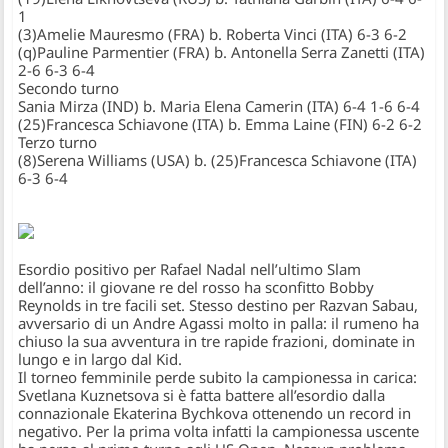
1
(3)Amelie Mauresmo (FRA) b. Roberta Vinci (ITA) 6-3 6-2
(q)Pauline Parmentier (FRA) b. Antonella Serra Zanetti (ITA)
2-6 6-3 6-4
Secondo turno
Sania Mirza (IND) b. Maria Elena Camerin (ITA) 6-4 1-6 6-4
(25)Francesca Schiavone (ITA) b. Emma Laine (FIN) 6-2 6-2
Terzo turno
(8)Serena Williams (USA) b. (25)Francesca Schiavone (ITA)
6-3 6-4
Esordio positivo per
Rafael Nadal
nell’ultimo Slam
dell’anno: il giovane re del rosso ha sconfitto Bobby
Reynolds in tre facili set. Stesso destino per Razvan Sabau,
avversario di un
Andre Agassi
molto in palla: il rumeno ha
chiuso la sua avventura in tre rapide frazioni, dominate in
lungo e in largo dal Kid.
Il torneo femminile perde subito la campionessa in carica:
Svetlana Kuznetsova
si è fatta battere all’esordio dalla
connazionale Ekaterina Bychkova ottenendo un record in
negativo. Per la prima volta infatti la campionessa uscente