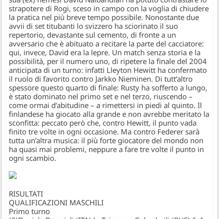
strapotere di Rogi, sceso in campo con la voglia di chiudere
la pratica nel più breve tempo possibile. Nonostante due
avvii di set titubanti lo svizzero ha sciorinato il suo
repertorio, devastante sul cemento, di fronte a un
avversario che è abituato a recitare la parte del cacciatore:
qui, invece, David era la lepre. Un match senza storia e la
possibilità, per il numero uno, di ripetere la finale del 2004
anticipata di un turno: infatti
Lleyton Hewitt
ha confermato
il ruolo di favorito contro
Jarkko Nieminen
. Di tutt’altro
spessore questo quarto di finale: Rusty ha sofferto a lungo,
è stato dominato nel primo set e nel terzo, riuscendo –
come ormai d’abitudine – a rimettersi in piedi al quinto. Il
finlandese ha giocato alla grande e non avrebbe meritato la
sconfitta: peccato però che, contro Hewitt, il punto vada
finito tre volte in ogni occasione. Ma contro Federer sarà
tutta un’altra musica: il più forte giocatore del mondo non
ha quasi mai problemi, neppure a fare tre volte il punto in
ogni scambio.
RISULTATI
QUALIFICAZIONI MASCHILI
Primo turno