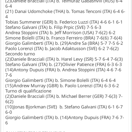
(2)Daniele Bracciali (ITA) b. Teimuraz Gabashvili (RUS) 6-4
6-4
(21) Danai Udomchoke (THA) b. Tomas Tenconi (ITA) 6-4 6-
4
Tobias Summerer (GER) b. Federico Luzzi (ITA) 4-6 6-1 6-1
Stefano Galvani (ITA) b. Filip Prpic (SVE) 7-5 6-3
Andrea Stoppini (ITA) b. Jeff Morrison (USA) 7-6(2) 6-2
Simone Bolelli (ITA) b. Franco Ferreiro (BRA) 7-6(6) 7-6(4)
Giorgio Galimberti (ITA) b. (29)Andre Sa (BRA) 5-7 7-5 6-2
Paolo Lorenzi (ITA) b. Jacob Adaktusson (SVE) 6-2 7-6(2)
Secondo turno
(2)Daniele Bracciali (ITA) b. Harel Levy (ISR) 5-7 6-4 7-6(3)
Stefano Galvani (ITA) b. (27)Olivier Patience (FRA) 6-3 6-3
(14)Antony Dupuis (FRA) b. Andrea Stoppini (ITA) 4-6 7-6
7-6
Giorgio Galimberti (ITA) b. Simone Bolelli (ITA) 6-4 6-4
(15)Andrew Murray (GBR) b. Paolo Lorenzi (ITA) 6-3 6-2
Turno di qualificazione
(2)Daniele Bracciali (ITA) b. Michael Berrer (GER) 7-6(3) 7-
6(2)
(10)Jonas Bjorkman (SVE) b. Stefano Galvani (ITA) 6-1 6-7
6-0
Giorgio Galimberti (ITA) b. (14)Antony Dupuis (FRA) 7-6 7-
6