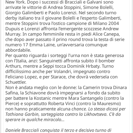
New York. Dopo i successi di Bracciali e Galvani sono
arrivate le vittorie di
Andrea Stoppini
,
Simone Bolelli
,
Giorgio Galimberti
e
Paolo Lorenzi
. Nel secondo turno
derby italiano tra il giovane Bolelli e l’esperto Galimberti,
mentre Stoppini trova l’ostico campione di Milano 2004
Dupuis e Lorenzi affronta l’emergente scozzese Andrew
Murray. In campo femminile resta in piedi
Alice Canepa
,
che dopo aver passato il prino round trova la testa di serie
numero 17 Emma Laine, un’avversaria comunque
abbordabile.
Per quanto riguarda i sorteggi l’urna non è stata generosa
con l’Italia, anzi: Sanguinetti affronta subito il bomber
Arthurs, mentre a Seppi tocca Dominik Hrbaty. Turno
difficilissimo anche per Volandri, impegnato contro
Feliciano Lopez, e per Starace, che dovrà vedersela con
Schuettler.
Non è andata meglio con le donne: la Camerin trova Dinara
Safina, la Schiavone dovrà impegnarsi a fondo da subito
per battere la Kostanic mentre Mara Santangelo (contro la
Pierce) e soprattutto Roberta Vinci (contro la Mauresmo)
non hanno praticamente alcuna
chance. Lo stesso dicasi per
Tathiana Garbin, sorteggiata contro la Likhovtseva. C’è da
sperare in qualche miracolo…
Daniele Bracciali
conquista il terzo e decisivo turno di