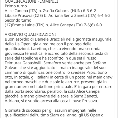
QUALIFICAZIONI FEMMINILI
Primo turno
Alice Canepa (ITA) b. Zsofia Gubacsi (HUN) 6-3 6-2
Libuse Prusova (CZE) b. Adriana Serra Zanetti (ITA) 6-4 6-2
Secondo turno
(17)Emma Laine (FIN) b. Alice Canepa (ITA) 7-6(6) 6-0
ARCHIVIO QUALIFICAZIONI
Buon esordio di
Daniele Bracciali
nella giornata inaugurale
dello Us Open, già a regime con il prologo delle
qualificazioni. L’aretino, che sta vivendo una seconda
giovinezza tennistica, è accreditato della seconda testa di
serie del tabellone e ha sconfitto in due set il russo
Teimuraz Gabashvili. Semaforo verde anche per
Stefano
Galvani
che si è aggiudicato il match inaugurale del suo
cammino di qualificazione contro lo svedese Prpic. Sono
otto, in totale, gli italiani in cerca di un posto nel main draw
nel torneo maschile e due sole le azzurre, presenti già in
gran numero nel tabellone principale. E’ in gara per entrare
dalla porta secondaria, peraltro, la sola
Alice Canepa
,
giacché la meno giovane delle sorelle Serra Zanetti,
Adriana, si è subito arresa alla ceca Libuse Prusova.
Giornata di successi per gli azzurri impegnati nelle
qualificazioni dell’ultimo Slam dell’anno, gli US Open di