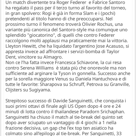
Un match divertente tra
Roger Federer
e
Fabrice Santoro
ha regalato il pass per il terzo turno al favorito del torneo,
in gran spolvero: Rogi è già in forma Slam e i (pochi)
pretendenti al titolo hanno di che preoccuparsi. Nel
prossimo turno il fenomeno troverà Olivier Rochus, una
variante più canonica del Santoro-style ma comunque uno
splendido "giocatorino", di quelli che contro Federer
raccolgono molti applausi ma praticamente mai la vittoria.
Lleyton Hewitt
, che ha liquidato l’argentino Jose Acasuso, si
appresta invece ad affrontare i servizi-bomba di
Taylor
Dent
, vincitore su Almagro.
Non ce l’ha fatta invece
Francesca Schiavone
, la cui resa
contro
Serena Williams
è stata più che onorevole ma non
sufficiente ad arginare la Tyson in gonnella. Successo anche
per la sorella maggiore Venus su Daniela Hantuchova e di
tutte le favorite: Sharapova su Schruff, Petrova su Granville,
Clijsters su Sugiyama.
Strepitoso successo di
Davide Sanguinetti
, che conquista i
suoi primi ottavi di finale agli US Open dopo 4 ore e 24
minuti di lotta contro il thailandese
Paradorn Srichaphan
.
Sanguinetti ha chiuso il match al tie-break del quinto set
dopo aver sciupato un vantaggio di 4 giochi a 1 nella
frazione decisiva, un gap che l’ex top ten asiatico ha
colmato sino all’epilogo al tie-break. Per Sanguinetti, 33