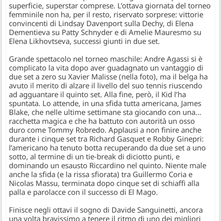
superficie, superstar comprese. L’ottava giornata del torneo
femminile non ha, per il resto, riservato sorprese: vittorie
convincenti di
Lindsay Davenport
sulla Dechy, di
Elena
Dementieva
su Patty Schnyder e di
Amelie Mauresmo
su
Elena Likhovtseva, successi giunti in due set.
Grande spettacolo nel torneo maschile:
Andre Agassi
si è
complicato la vita dopo aver guadagnato un vantaggio di
due set a zero su Xavier Malisse (
nella foto
), ma il belga ha
avuto il merito di alzare il livello del suo tennis riuscendo
ad agguantare il quinto set. Alla fine, però, il Kid l’ha
spuntata. Lo attende, in una sfida tutta americana,
James
Blake
, che nelle ultime settimane sta giocando con una…
racchetta magica e che ha battuto con autorità un osso
duro come Tommy Robredo. Applausi a non finire anche
durante i cinque set tra Richard Gasquet e
Robby Ginepri
:
l’americano ha tenuto botta recuperando da due set a uno
sotto, al termine di un tie-break di diciotto punti, e
dominando un esausto Riccardino nel quinto. Niente male
anche la sfida (e la rissa sfiorata) tra
Guillermo Coria
e
Nicolas Massu, terminata dopo cinque set di schiaffi alla
palla e parolacce con il successo di El Mago.
Finisce negli ottavi il sogno di
Davide Sanguinetti
, ancora
una volta bravissimo a tenere il ritmo di uno dei migliori