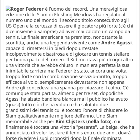
Roger Federer
è l’uomo dei record. Una meravigliosa
edizione dello Slam di Flushing Meadows ha regalato al
numero uno del mondo il secondo titolo consecutivo agli
US Open e la certezza di essere il giocatore più forte (c’è chi
dice insieme a Sampras) ad aver mai calcato un campo da
tennis. La finale americana ha premiato, nonostante la
sconfitta, anche una leggenda vivente come
Andre Agassi
,
capace di rimettersi in piedi dopo un’estate
incolpevolmente disastrosa e di giocare un tennis stellare
per buona parte del torneo. Il Kid meritava più di ogni altro
una vittoria che avrebbe chiuso in maniera perfetta la sua
inimitabile carriera ma Federer è stato, ancora una volta,
troppo forte con la combinazione servizio-diritto, troppo
efficace al volo, semplicemente devastante non appena
Andre gli concedeva una spanna per piazzare il colpo. C’è
comunque stata partita, almeno per tre set, dopodiché
Agassi ha alzato bandiera bianca ma il pubblico ha avuto
(quasi) tutto ciò che ha voluto e ha salutato due
grandissimi del tennis cui è toccato l’onore di chiudere lo
Slam qualitativamente migliore dell’anno. Uno Slam
memorabile anche per
Kim Clijsters
(
nella foto
), cui
finalmente è toccata una vittoria "pesante". La belga, che ha
annunciato di voler lasciare il tennis entro due anni, dovrà
forse rivedere i suoi propositi dopo la finale dominata