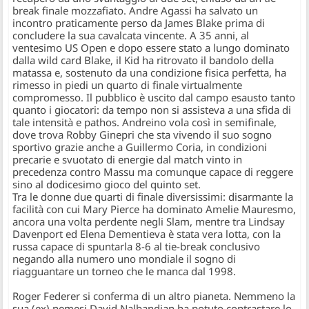
break finale mozzafiato.
Andre Agassi
ha salvato un
incontro praticamente perso da
James Blake
prima di
concludere la sua cavalcata vincente. A 35 anni, al
ventesimo US Open e dopo essere stato a lungo dominato
dalla wild card Blake, il Kid ha ritrovato il bandolo della
matassa e, sostenuto da una condizione fisica perfetta, ha
rimesso in piedi un quarto di finale virtualmente
compromesso. Il pubblico è uscito dal campo esausto tanto
quanto i giocatori: da tempo non si assisteva a una sfida di
tale intensità e pathos. Andreino vola così in semifinale,
dove trova
Robby Ginepri
che sta vivendo il suo sogno
sportivo grazie anche a
Guillermo Coria
, in condizioni
precarie e svuotato di energie dal match vinto in
precedenza contro Massu ma comunque capace di reggere
sino al dodicesimo gioco del quinto set.
Tra le donne due quarti di finale diversissimi: disarmante la
facilità con cui
Mary Pierce
ha dominato
Amelie Mauresmo
,
ancora una volta perdente negli Slam, mentre tra
Lindsay
Davenport
ed
Elena Dementieva
è stata vera lotta, con la
russa capace di spuntarla 8-6 al tie-break conclusivo
negando alla numero uno mondiale il sogno di
riagguantare un torneo che le manca dal 1998.
Roger Federer
si conferma di un altro pianeta. Nemmeno la
sua (ex) nemesi
David Nalbandian
ha potuto contrastare lo