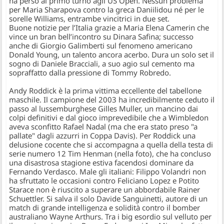
ha perso al primo turno agli US Open. Nessun problema
per
Maria Sharapova
contro la greca Daniilidou né per le
sorelle Williams, entrambe vincitrici in due set.
Buone notizie per l’Italia grazie a
Maria Elena Camerin
che
vince un bran bell’incontro su Dinara Safina; successo
anche di
Giorgio Galimberti
sul fenomeno americano
Donald Young, un talento ancora acerbo. Dura un solo set il
sogno di
Daniele Bracciali
, a suo agio sul cemento ma
sopraffatto dalla pressione di Tommy Robredo.
Andy Roddick
è la prima vittima eccellente del tabellone
maschile. Il campione del 2003 ha incredibilmente ceduto il
passo al lussemburghese
Gilles Muller
, un mancino dai
colpi definitivi e dal gioco imprevedibile che a Wimbledon
aveva sconfitto Rafael Nadal (ma che era stato preso "a
pallate" dagli azzurri in Coppa Davis). Per Roddick una
delusione cocente che si accompagna a quella della testa di
serie numero 12
Tim Henman
(
nella foto
), che ha concluso
una disastrosa stagione estiva facendosi dominare da
Fernando Verdasco
. Male gli italiani:
Filippo Volandri
non
ha sfruttato le occasioni contro
Feliciano Lopez
e
Potito
Starace
non è riuscito a superare un abbordabile
Rainer
Schuettler
. Si salva il solo
Davide Sanguinetti
, autore di un
match di grande intelligenza e solidità contro il bomber
australiano
Wayne Arthurs
. Tra i big esordio sul velluto per