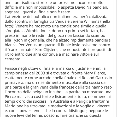
anni, un risultato storico e un prossimo incontro molto
difficile ma non impossibile: lo aspetta David Nalbandian,
sognare i quarti di finale non è reato…
L’attenzione del pubblico non italiano era però catalizzata
dallo scontro in famiglia tra
Venus
e
Serena Williams
(
nella
foto
): Venere ha mostrato una condizione simile a quella
sfoggiata a Wimbledon e, dopo un primo set lottato, ha
preso in mano le redini del gioco non lasciando scampo
alla Tyson in gonnella, che ha alzato rapidamente bandiera
bianca. Per Venus un quarto di finale insidiosissimo contro
il "carro armato" Kim Clijsters, che nonostante i propositi di
ritiro entro due anni continua a macinare vittorie sul
cemento.
Finisce negli ottavi di finale la marcia di
Justine Henin
: la
campionessa del 2003 si è trovata di fronte
Mary Pierce
,
esattamente come accadde nella finale del Roland Garros in
primavera; ma un risentimento muscolare alla coscia da
una parte e la gran vena della francese dall’altra hanno reso
l’incontro della belga un incubo. La partita ha mostrato una
Pierce mai vista così forte e fisicamente tirata, nemmeno ai
tempi d’oro dei successi in Australia e a Parigi: a trent’anni
Mariolona ha ritrovato le motivazioni e la voglia di vincere
e, con il power-tennis che la contraddistingue, neppure le
nuove leve del tennis possono fare granché su questa