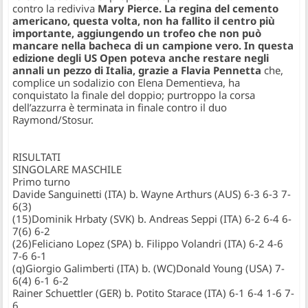
contro la rediviva
Mary Pierce. La regina del cemento
americano, questa volta, non ha fallito il centro più
importante, aggiungendo un trofeo che non può
mancare nella bacheca di un campione vero. In questa
edizione degli US Open poteva anche restare negli
annali un pezzo di Italia, grazie a
Flavia Pennetta
che,
complice un sodalizio con Elena Dementieva, ha
conquistato la finale del doppio; purtroppo la corsa
dell’azzurra è terminata in finale contro il duo
Raymond/Stosur.
RISULTATI
SINGOLARE MASCHILE
Primo turno
Davide Sanguinetti (ITA) b. Wayne Arthurs (AUS) 6-3 6-3 7-
6(3)
(15)Dominik Hrbaty (SVK) b. Andreas Seppi (ITA) 6-2 6-4 6-
7(6) 6-2
(26)Feliciano Lopez (SPA) b. Filippo Volandri (ITA) 6-2 4-6
7-6 6-1
(q)Giorgio Galimberti (ITA) b. (WC)Donald Young (USA) 7-
6(4) 6-1 6-2
Rainer Schuettler (GER) b. Potito Starace (ITA) 6-1 6-4 1-6 7-
6