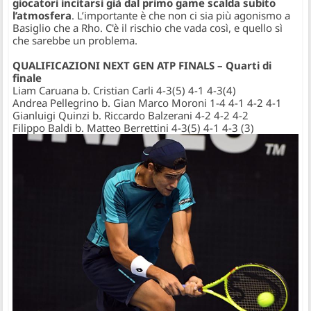
giocatori incitarsi già dal primo game scalda subito
l’atmosfera
. L’importante è che non ci sia più agonismo a
Basiglio che a Rho. C'è il rischio che vada così, e quello sì
che sarebbe un problema.
QUALIFICAZIONI NEXT GEN ATP FINALS – Quarti di
finale
Liam Caruana b. Cristian Carli 4-3(5) 4-1 4-3(4)
Andrea Pellegrino b. Gian Marco Moroni 1-4 4-1 4-2 4-1
Gianluigi Quinzi b. Riccardo Balzerani 4-2 4-2 4-2
Filippo Baldi b. Matteo Berrettini 4-3(5) 4-1 4-3 (3)