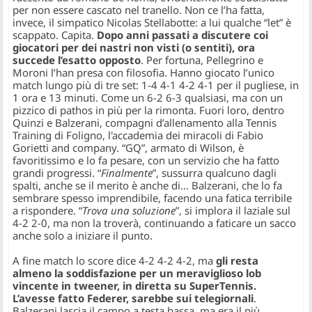
per non essere cascato nel tranello. Non ce l’ha fatta,
invece, il simpatico Nicolas Stellabotte: a lui qualche “let” è
scappato. Capita.
Dopo anni passati a discutere coi
giocatori per dei nastri non visti (o sentiti), ora
succede l’esatto opposto
. Per fortuna, Pellegrino e
Moroni l’han presa con filosofia. Hanno giocato l’unico
match lungo più di tre set: 1-4 4-1 4-2 4-1 per il pugliese, in
1 ora e 13 minuti. Come un 6-2 6-3 qualsiasi, ma con un
pizzico di pathos in più per la rimonta. Fuori loro, dentro
Quinzi e Balzerani, compagni d’allenamento alla Tennis
Training di Foligno, l'accademia dei miracoli di Fabio
Gorietti and company. “GQ”, armato di Wilson, è
favoritissimo e lo fa pesare, con un servizio che ha fatto
grandi progressi. “
Finalmente
”, sussurra qualcuno dagli
spalti, anche se il merito è anche di… Balzerani, che lo fa
sembrare spesso imprendibile, facendo una fatica terribile
a rispondere. “
Trova una soluzione
”, si implora il laziale sul
4-2 2-0, ma non la troverà, continuando a faticare un sacco
anche solo a iniziare il punto.
A fine match lo score dice 4-2 4-2 4-2, ma
gli resta
almeno la soddisfazione per un meraviglioso lob
vincente in tweener, in diretta su SuperTennis.
L’avesse fatto Federer, sarebbe sui telegiornali
.
Balzerani lascia il campo a testa bassa, ma era il più