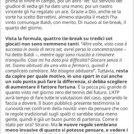
prima di finire in campo, poi un altro “let” sul servizio del
giudice di sedia gli ha dato una mano, poi un nastro
vincente gli ha regalato un ace. Grazie a Dio, anche se la
sorte ha scelto Berrettini, almeno stavolta il match l’ha
vinto comunque Baldi, con merito. Di nuovo al tie-break, il
quarto del giorno.
Vista la formula, quattro tie-break su tredici set
giocati non sono nemmeno tanti
. “
Altre volte, visto cosa è
successo in avvio di terzo set, avrei perso la concentrazione
–
ha detto Baldi –,
mentre oggi sono riuscito a rimanere
tranquillo. Cosa mi ha dato più difficoltà? Giocare senza il
let. Siamo abituati da una vita a fermarci, quindi è
complicato cambiare. Ma bisogna abituarsi
”. Tuttavia,
resta
da capire per quale motivo, in uno sport in cui anche
un solo punto può fare la differenza, si debba scegliere
di aumentare il fattore fortuna
. È la pecca più grande di
quanto visto nel giorno zero del tennis del futuro. L’ATP
avrà tempo di fare tutte le valutazioni del caso, sperando le
faccia a dovere. Il buon pubblico presente testimonia la
curiosità nei confronti della novità: vien da pensare che con
le regole tradizionali sugli spalti ci sarebbe stata meno
gente, quindi è già un buon punto di partenza. Come è
stato per ora? Strano. Ma
le nuove regole sembrano
meno invasive di quanto si potesse pensare, e vedere i