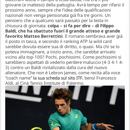
giovane (e inatteso) della pattuglia. Avrà tempo per rifarsi il
prossimo anno, sempre che l’idea delle qualificazioni
nazionali non venga pensionata già fra tre giorni. Un
pensiero che a qualcuno sarà passato per la testa in
chiusura di giornata:
colpa – si fa per dire – di Filippo
Baldi, che ha sbattuto fuori il grande atteso e grande
favorito Matteo Berrettini
. Il romano sembrava aver già
il posto in tasca, e secondo il ranking ATP la wild card
sarebbe dovuta essere sua di diritto, o quasi. Ma chi se lo
poteva immaginare, a inizio anno, che sarebbe arrivato
vicino alla top-100? Pochi, pochissimi. Come pochissimi si
sarebbero aspettati di vederlo perdere maluccio (4-3 4-1 4-
3) contro un Baldi rivitalizzato dalla cura del nuovo
allenatore. Che non è Lebron James, come recita alla voce
“coach name”
la sua scheda sul sito ITF
, bensì Francesco
Aldì, al Cinà Tennis Institute di Palermo.