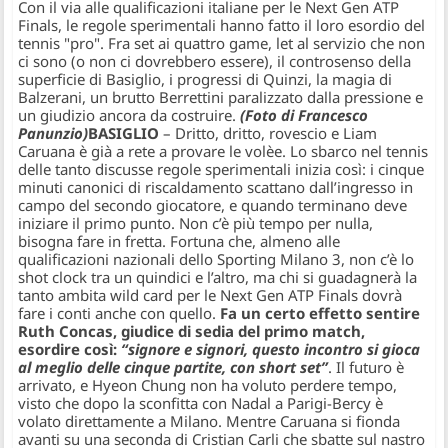
Con il via alle qualificazioni italiane per le Next Gen ATP
Finals, le regole sperimentali hanno fatto il loro esordio del
tennis "pro". Fra set ai quattro game, let al servizio che non
ci sono (o non ci dovrebbero essere), il controsenso della
superficie di Basiglio, i progressi di Quinzi, la magia di
Balzerani, un brutto Berrettini paralizzato dalla pressione e
un giudizio ancora da costruire.
(Foto di Francesco
Panunzio)
BASIGLIO
– Dritto, dritto, rovescio e Liam
Caruana è già a rete a provare le volèe. Lo sbarco nel tennis
delle tanto discusse regole sperimentali inizia così: i cinque
minuti canonici di riscaldamento scattano dall’ingresso in
campo del secondo giocatore, e quando terminano deve
iniziare il primo punto. Non c’è più tempo per nulla,
bisogna fare in fretta. Fortuna che, almeno alle
qualificazioni nazionali dello Sporting Milano 3, non c’è lo
shot clock tra un quindici e l’altro, ma chi si guadagnerà la
tanto ambita wild card per le Next Gen ATP Finals dovrà
fare i conti anche con quello.
Fa un certo effetto sentire
Ruth Concas, giudice di sedia del primo match,
esordire così:
“signore e signori, questo incontro si gioca
al meglio delle cinque partite, con short set”
. Il futuro è
arrivato, e Hyeon Chung non ha voluto perdere tempo,
visto che dopo la sconfitta con Nadal a Parigi-Bercy è
volato direttamente a Milano. Mentre Caruana si fionda
avanti su una seconda di Cristian Carli che sbatte sul nastro