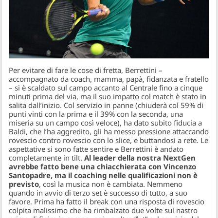
Per evitare di fare le cose di fretta, Berrettini –
accompagnato da coach, mamma, papà, fidanzata e fratello
– si è scaldato sul campo accanto al Centrale fino a cinque
minuti prima del via, ma il suo impatto col match è stato in
salita dall’inizio. Col servizio in panne (chiuderà col 59% di
punti vinti con la prima e il 39% con la seconda, una
miseria su un campo così veloce), ha dato subito fiducia a
Baldi, che l’ha aggredito, gli ha messo pressione attaccando
rovescio contro rovescio con lo slice, e buttandosi a rete. Le
aspettative si sono fatte sentire e Berrettini è andato
completamente in tilt.
Al leader della nostra NextGen
avrebbe fatto bene una chiacchierata con Vincenzo
Santopadre, ma il coaching nelle qualificazioni non è
previsto
, così la musica non è cambiata. Nemmeno
quando in avvio di terzo set è successo di tutto, a suo
favore. Prima ha fatto il break con una risposta di rovescio
colpita malissimo che ha rimbalzato due volte sul nastro