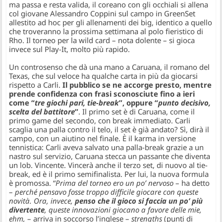
ma passa e resta valida, il coreano con gli occhiali si allena
col giovane Alessandro Coppini sul campo in GreenSet
allestito ad hoc per gli allenamenti dei big, identico a quello
che troveranno la prossima settimana al polo fieristico di
Rho. Il torneo per la wild card – nota dolente – si gioca
invece sul Play-It, molto più rapido.
Un controsenso che dà una mano a Caruana, il romano del
Texas, che sul veloce ha qualche carta in più da giocarsi
rispetto a Carli.
Il pubblico se ne accorge presto, mentre
prende confidenza con frasi sconosciute fino a ieri
come “
tre giochi pari, tie-break
”, oppure “
punto decisivo,
scelta del battitore
”
. Il primo set è di Caruana, come il
primo game del secondo, con break immediato. Carli
scaglia una palla contro il telo, il set è già andato? Sì, dirà il
campo, con un aiutino nel finale. È il karma in versione
tennistica: Carli aveva salvato una palla-break grazie a un
nastro sul servizio, Caruana stecca un passante che diventa
un lob. Vincente. Vincerà anche il terzo set, di nuovo al tie-
break, ed è il primo semifinalista. Per lui, la nuova formula
è promossa. “
Prima del torneo ero un po’ nervoso
– ha detto
–
perché pensavo fosse troppo difficile giocare con queste
novità. Ora, invece,
penso che il gioco si faccia un po’ più
divertente
, queste innovazioni giocano a favore delle mie,
ehm,
– arriva in soccorso l’inglese –
strengths
(punti di