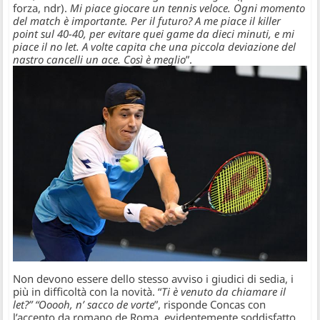
forza, ndr).
Mi piace giocare un tennis veloce. Ogni momento
del match è importante. Per il futuro? A me piace il killer
point sul 40-40, per evitare quei game da dieci minuti, e mi
piace il no let. A volte capita che una piccola deviazione del
nastro cancelli un ace. Così è meglio
”.
Non devono essere dello stesso avviso i giudici di sedia, i
più in difficoltà con la novità. “
Ti è venuto da chiamare il
let?” “Ooooh, n’ sacco de vorte
”, risponde Concas con
l’accento da romano de Roma, evidentemente soddisfatto