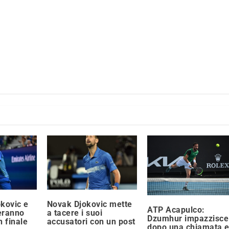
kovic e
Novak Djokovic mette
ATP Acapulco:
heranno
a tacere i suoi
Dzumhur impazzisce
in finale
accusatori con un post
dopo una chiamata 