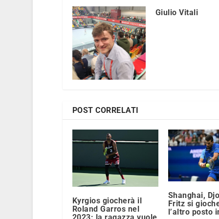
Giulio Vitali
POST CORRELATI
Shanghai, Djo
Kyrgios giocherà il
Fritz si gioc
Roland Garros nel
l’altro posto 
2023: la ragazza vuole