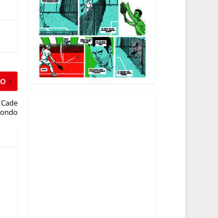
MO
 Cade
mondo