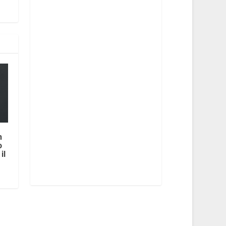
n
o
il