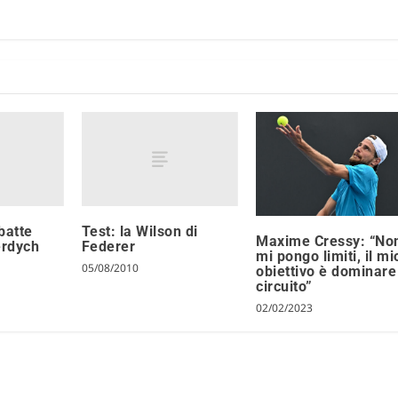
batte
Test: la Wilson di
Maxime Cressy: “No
erdych
Federer
mi pongo limiti, il mi
05/08/2010
obiettivo è dominare 
circuito”
02/02/2023