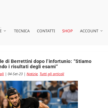
E
TECNICA
CONTATTI
SHOP
ACCOUNT
e di Berrettini dopo l’infortunio: “Stiamo
do i risultati degli esami”
ali
|
04-Set-23
|
Notizie
,
Tutti gli articoli