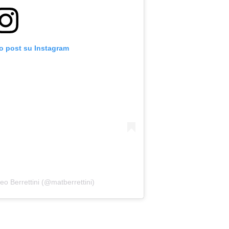
to post su Instagram
eo Berrettini (@matberrettini)