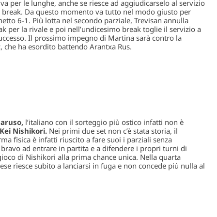
 va per le lunghe, anche se riesce ad aggiudicarselo al servizio
le break. Da questo momento va tutto nel modo giusto per
tto 6-1. Più lotta nel secondo parziale, Trevisan annulla
 per la rivale e poi nell’undicesimo break toglie il servizio a
cesso. Il prossimo impegno di Martina sarà contro la
 che ha esordito battendo Arantxa Rus.
Caruso,
l’italiano con il sorteggio più ostico infatti non è
Kei Nishikori.
Nei primi due set non c’è stata storia, il
 fisica è infatti riuscito a fare suoi i parziali senza
ravo ad entrare in partita e a difendere i propri turni di
gioco di Nishikori alla prima chance unica. Nella quarta
ese riesce subito a lanciarsi in fuga e non concede più nulla al