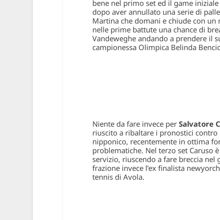
bene nel primo set ed il game iniziale
dopo aver annullato una serie di pal
Martina che domani e chiude con un ne
nelle prime battute una chance di break
Vandeweghe andando a prendere il suc
campionessa Olimpica Belinda Bencic,
Niente da fare invece per
Salvatore 
riuscito a ribaltare i pronostici contro
nipponico, recentemente in ottima forma
problematiche. Nel terzo set Caruso è b
servizio, riuscendo a fare breccia nel 
frazione invece l’ex finalista newyorch
tennis di Avola.