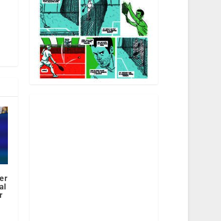
er
al
r