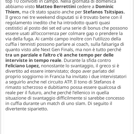
top 10 coinvolti in campo. Nella giornata di domenica
abbiamo visto
Matteo Berrettini
cedere a
Dominic
Thiem,
ma c’è stato spazio anche per
Stefanos Tsitsipas.
Il greco nei tre weekend disputati si è trovato bene con il
regolamento inedito che ha introdotto quarti quasi
cestistici al posto dei set ed una serie di bonus che possono
essere usati all’occorrenza per colmare gap o prendere la
via della fuga. Ai cambi campo inoltre con l’utilizzo della
cuffia i tennisti possono parlare ai coach, sulla falsariga di
quanto visto alle Next Gen Finals, ma non è tutto perché
tra un parziale e l’altro c’è anche tempo per delle
interviste in tempo reale
. Durante la sfida contro
Feliciano Lopez,
nonostante lo svantaggio, il greco si è
divertito ad essere intervistato; dopo aver parlato del
proprio soggiorno in Francia ha invitato i due intervistatori
a seguirlo anche nel circuito ATP. Il tono di Stefanos è
rimasto scherzoso e dubitiamo possa essere qualcosa di
reale per il futuro, anche perché l’ellenico in quella
situazione di svantaggio difficilmente si sarebbe concesso
in cuffia durante un match di uno slam. Di seguito il
divertente siparietto.