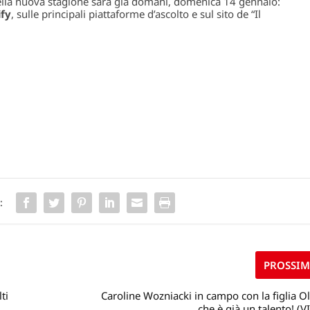
ella nuova stagione sarà già domani, domenica 14 gennaio:
ify
, sulle principali piattaforme d’ascolto e sul sito de “Il
:
PROSSI
ti
Caroline Wozniacki in campo con la figlia O
che è già un talento! (