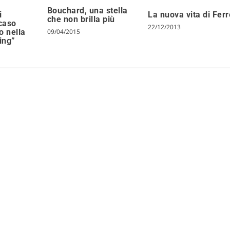
Bouchard, una stella
La nuova vita di Ferr
i
che non brilla più
 caso
22/12/2013
o nella
09/04/2015
ping”