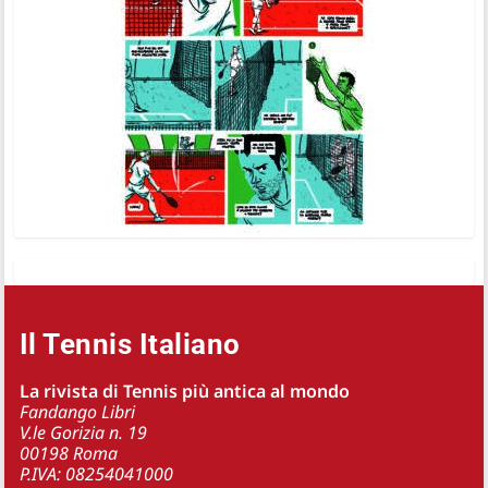
Il Tennis Italiano
La rivista di Tennis più antica al mondo
Fandango Libri
V.le Gorizia n. 19
00198 Roma
P.IVA: 08254041000