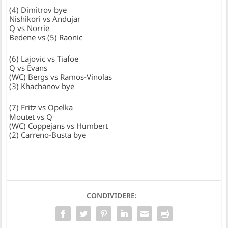
(4) Dimitrov bye
Nishikori vs Andujar
Q vs Norrie
Bedene vs (5) Raonic
(6) Lajovic vs Tiafoe
Q vs Evans
(WC) Bergs vs Ramos-Vinolas
(3) Khachanov bye
(7) Fritz vs Opelka
Moutet vs Q
(WC) Coppejans vs Humbert
(2) Carreno-Busta bye
CONDIVIDERE: