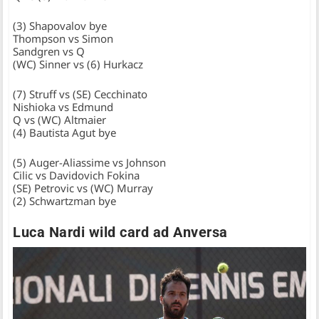
(3) Shapovalov bye
Thompson vs Simon
Sandgren vs Q
(WC) Sinner vs (6) Hurkacz
(7) Struff vs (SE) Cecchinato
Nishioka vs Edmund
Q vs (WC) Altmaier
(4) Bautista Agut bye
(5) Auger-Aliassime vs Johnson
Cilic vs Davidovich Fokina
(SE) Petrovic vs (WC) Murray
(2) Schwartzman bye
Luca Nardi wild card ad Anversa