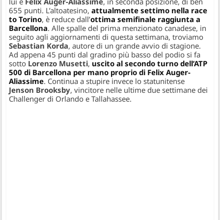
lui e
Felix Auger-Aliassime
, in seconda posizione, di ben
655 punti. L’altoatesino,
attualmente settimo nella race
to Torino
, è reduce dall’
ottima semifinale raggiunta a
Barcellona
. Alle spalle del prima menzionato canadese, in
seguito agli aggiornamenti di questa settimana, troviamo
Sebastian Korda
, autore di un grande avvio di stagione.
Ad appena 45 punti dal gradino più basso del podio si fa
sotto
Lorenzo Musetti
,
uscito al secondo turno dell’ATP
500 di Barcellona per mano proprio di Felix Auger-
Aliassime
. Continua a stupire invece lo statunitense
Jenson Brooksby
, vincitore nelle ultime due settimane dei
Challenger di Orlando e Tallahassee.