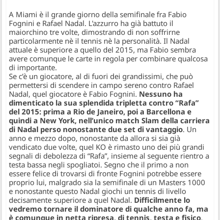
A Miami è il grande giorno della semifinale fra Fabio
Fognini e Rafael Nadal. L'azzurro ha già battuto il
maiorchino tre volte, dimostrando di non soffrirne
particolarmente nè il tennis nè la personalità. Il Nadal
attuale è superiore a quello del 2015, ma Fabio sembra
avere comunque le carte in regola per combinare qualcosa
di importante.
Se c’è un giocatore, al di fuori dei grandissimi, che può
permettersi di scendere in campo sereno contro Rafael
Nadal, quel giocatore è Fabio Fognini.
Nessuno ha
dimenticato la sua splendida tripletta contro “Rafa”
del 2015: prima a Rio de Janeiro, poi a Barcellona e
quindi a New York, nell’unico match Slam della carriera
di Nadal perso nonostante due set di vantaggio
. Un
anno e mezzo dopo, nonostante da allora si sia già
vendicato due volte, quel KO è rimasto uno dei più grandi
segnali di debolezza di “Rafa”, insieme al seguente rientro a
testa bassa negli spogliatoi. Segno che il primo a non
essere felice di trovarsi di fronte Fognini potrebbe essere
proprio lui, malgrado sia la semifinale di un Masters 1000
e nonostante questo Nadal giochi un tennis di livello
decisamente superiore a quel Nadal.
Difficilmente lo
vedremo tornare il dominatore di qualche anno fa, ma
è comunque in netta ripresa, di tennis, testa e fisico
.