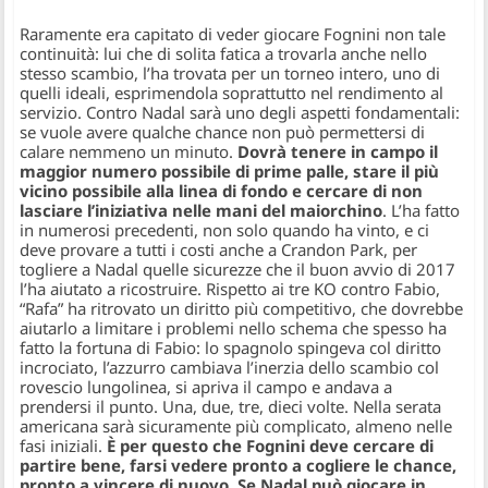
Raramente era capitato di veder giocare Fognini non tale
continuità: lui che di solita fatica a trovarla anche nello
stesso scambio, l’ha trovata per un torneo intero, uno di
quelli ideali, esprimendola soprattutto nel rendimento al
servizio. Contro Nadal sarà uno degli aspetti fondamentali:
se vuole avere qualche chance non può permettersi di
calare nemmeno un minuto.
Dovrà tenere in campo il
maggior numero possibile di prime palle, stare il più
vicino possibile alla linea di fondo e cercare di non
lasciare l’iniziativa nelle mani del maiorchino
. L’ha fatto
in numerosi precedenti, non solo quando ha vinto, e ci
deve provare a tutti i costi anche a Crandon Park, per
togliere a Nadal quelle sicurezze che il buon avvio di 2017
l’ha aiutato a ricostruire. Rispetto ai tre KO contro Fabio,
“Rafa” ha ritrovato un diritto più competitivo, che dovrebbe
aiutarlo a limitare i problemi nello schema che spesso ha
fatto la fortuna di Fabio: lo spagnolo spingeva col diritto
incrociato, l’azzurro cambiava l’inerzia dello scambio col
rovescio lungolinea, si apriva il campo e andava a
prendersi il punto. Una, due, tre, dieci volte. Nella serata
americana sarà sicuramente più complicato, almeno nelle
fasi iniziali.
È per questo che Fognini deve cercare di
partire bene, farsi vedere pronto a cogliere le chance,
pronto a vincere di nuovo. Se Nadal può giocare in