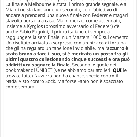
La finale a Melbourne è stata il primo grande segnale, e a
Miami ne sta lanciando un secondo, con l’obiettivo di
andare a prendersi una nuova finale con Federer e magari
stavolta portarla a casa. Ma in mezzo, come accennato,
insieme a Kyrgios (prossimo avversario di Federer) c’è
anche Fabio Fognini, il primo italiano di sempre a
raggiungere la semifinale in un Masters 1000 sul cemento.
Un risultato arrivato a sorpresa, con un pizzico di fortuna
che gli ha regalato un tabellone invidiabile, ma
l’azzurro è
stato bravo a fare il suo, si è meritato un posto fra gli
ultimi quattro collezionando cinque successi e ora può
addirittura sognare la finale
. Secondo le quote dei
bookmaker di UNIBET (ve ne abbiamo parlato ieri,
QUI
le
trovate tutte) l’azzurro non ha chance, specie contro il
Nadal visto contro Sock. Ma forse Fabio non è spacciato
come sembra.