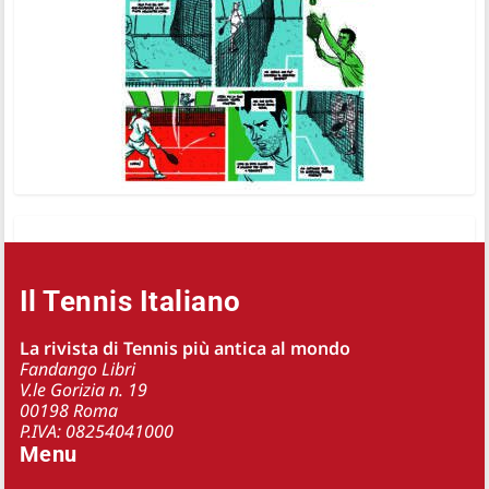
Il Tennis Italiano
La rivista di Tennis più antica al mondo
Fandango Libri
V.le Gorizia n. 19
00198 Roma
P.IVA: 08254041000
Menu