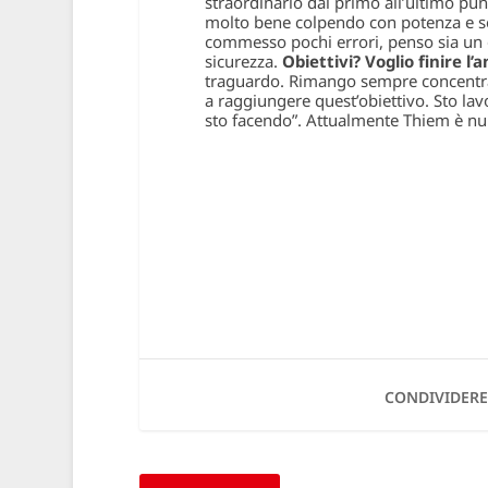
straordinario dal primo all’ultimo pun
molto bene colpendo con potenza e se
commesso pochi errori, penso sia un 
sicurezza.
Obiettivi? Voglio finire l’
traguardo. Rimango sempre concentrato
a raggiungere quest’obiettivo. Sto la
sto facendo”
. Attualmente Thiem è nu
CONDIVIDERE