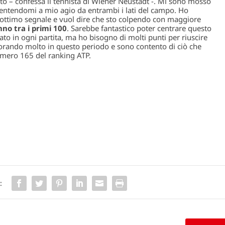
to
– confessa il tennista di Wiener Neustadt -.
Mi sono mosso
ntendomi a mio agio da entrambi i lati del campo. Ho
ottimo segnale e vuol dire che sto colpendo con maggiore
anno tra i primi 100
. Sarebbe fantastico poter centrare questo
 in ogni partita, ma ho bisogno di molti punti per riuscire
vorando molto in questo periodo e sono contento di ciò che
mero 165 del ranking ATP.
: