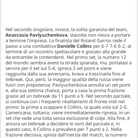
Nel secondo singolare, invece, la solita garanzia del team,
Anastasia Pavlyuchenkova
, stavolta non riesce a portare
a termine l’impresa. La finalista del Roland Garros cede il
passo a una combattiva
Danielle Collins
per 6-7 7-6 6-2, al
termine di un incontro spettacolare e giocato alla grande
da entrambe le contendenti. Nel primo set, la numero 12
del mondo sembra avere la strada spianata, ma, portatasi a
servire per il set sul 5-4, spreca 3 set point e viene
raggiunta dalla sua avversaria, brava a trascinarla fino al
tiebreak. Qui, però, la maggior qualità della russa viene
fuori con prepotenza: Pavlyuchenkova annulla un set point
e, alla sua settima chance, porta a casa la prima frazione
grazie ad un tiebreak da 11 punti a 9. Nel secondo parziale,
si continua con i frequenti ribaltamenti di fronte visti nel
primo: la prima a scappare è Collins, la quale vola sul 2-0.
L’americana, tuttavia, viene immediatamente ripresa, in un
set che vede una lotta senza esclusione di colpi. Alla fine, è
ancora un tiebreak a decidere le sorti del parziale e, in
questo caso, è Collins a prevalere per 7 punti a 2. Nella
frazione decisiva, spinta dall’inerzia del match, la numero