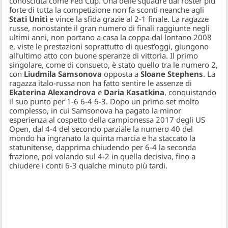
conosciuta come Fed Cup. Una delle squadre dal roster più
forte di tutta la competizione non fa sconti neanche agli
Stati Uniti
e vince la sfida grazie al 2-1 finale. La ragazze
russe, nonostante il gran numero di finali raggiunte negli
ultimi anni, non portano a casa la coppa dal lontano 2008
e, viste le prestazioni soprattutto di quest’oggi, giungono
all’ultimo atto con buone speranze di vittoria. Il primo
singolare, come di consueto, è stato quello tra le numero 2,
con
Liudmila Samsonova
opposta a
Sloane Stephens
. La
ragazza italo-russa non ha fatto sentire le assenze di
Ekaterina Alexandrova
e
Daria Kasatkina
, conquistando
il suo punto per 1-6 6-4 6-3. Dopo un primo set molto
complesso, in cui Samsonova ha pagato la minor
esperienza al cospetto della campionessa 2017 degli US
Open, dal 4-4 del secondo parziale la numero 40 del
mondo ha ingranato la quinta marcia e ha staccato la
statunitense, dapprima chiudendo per 6-4 la seconda
frazione, poi volando sul 4-2 in quella decisiva, fino a
chiudere i conti 6-3 qualche minuto più tardi.