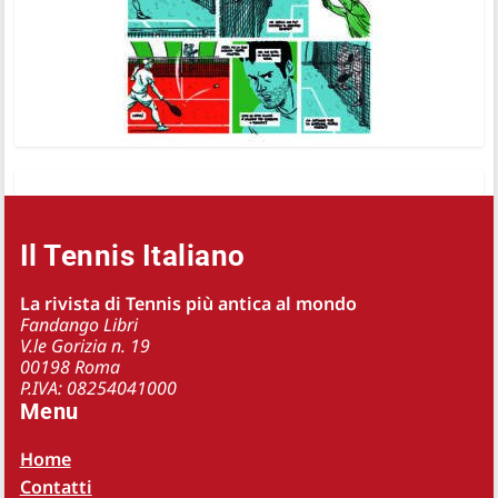
Il Tennis Italiano
La rivista di Tennis più antica al mondo
Fandango Libri
V.le Gorizia n. 19
00198 Roma
P.IVA: 08254041000
Menu
Home
Contatti