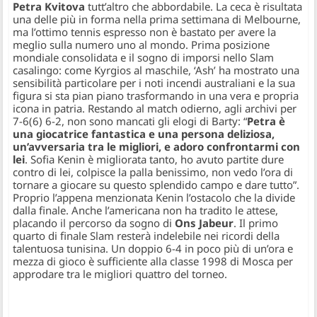
Petra Kvitova
tutt’altro che abbordabile. La ceca è risultata
una delle più in forma nella prima settimana di Melbourne,
ma l’ottimo tennis espresso non è bastato per avere la
meglio sulla numero uno al mondo. Prima posizione
mondiale consolidata e il sogno di imporsi nello Slam
casalingo: come Kyrgios al maschile, ‘Ash’ ha mostrato una
sensibilità particolare per i noti incendi australiani e la sua
figura si sta pian piano trasformando in una vera e propria
icona in patria. Restando al match odierno, agli archivi per
7-6(6) 6-2, non sono mancati gli elogi di Barty: “
Petra è
una giocatrice fantastica e una persona deliziosa,
un’avversaria tra le migliori, e adoro confrontarmi con
lei
. Sofia Kenin è migliorata tanto, ho avuto partite dure
contro di lei, colpisce la palla benissimo, non vedo l’ora di
tornare a giocare su questo splendido campo e dare tutto”.
Proprio l’appena menzionata Kenin l’ostacolo che la divide
dalla finale. Anche l’americana non ha tradito le attese,
placando il percorso da sogno di
Ons Jabeur
. Il primo
quarto di finale Slam resterà indelebile nei ricordi della
talentuosa tunisina. Un doppio 6-4 in poco più di un’ora e
mezza di gioco è sufficiente alla classe 1998 di Mosca per
approdare tra le migliori quattro del torneo.