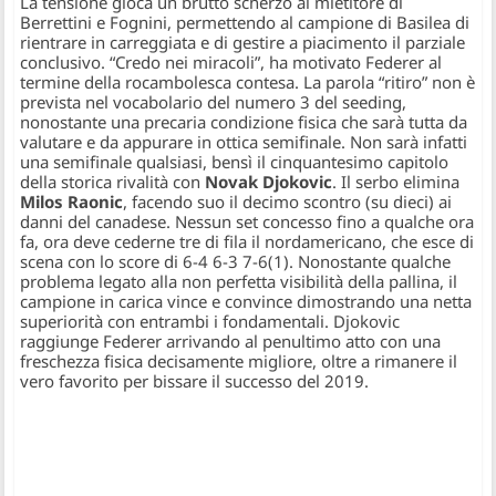
La tensione gioca un brutto scherzo al mietitore di
Berrettini e Fognini, permettendo al campione di Basilea di
rientrare in carreggiata e di gestire a piacimento il parziale
conclusivo.
“Credo nei miracoli”
, ha motivato Federer al
termine della rocambolesca contesa. La parola “ritiro” non è
prevista nel vocabolario del numero 3 del seeding,
nonostante una precaria condizione fisica che sarà tutta da
valutare e da appurare in ottica semifinale. Non sarà infatti
una semifinale qualsiasi, bensì il cinquantesimo capitolo
della storica rivalità con
Novak Djokovic
. Il serbo elimina
Milos Raonic
, facendo suo il decimo scontro (su dieci) ai
danni del canadese. Nessun set concesso fino a qualche ora
fa, ora deve cederne tre di fila il nordamericano, che esce di
scena con lo score di 6-4 6-3 7-6(1). Nonostante qualche
problema legato alla non perfetta visibilità della pallina, il
campione in carica vince e convince dimostrando una netta
superiorità con entrambi i fondamentali. Djokovic
raggiunge Federer arrivando al penultimo atto con una
freschezza fisica decisamente migliore, oltre a rimanere il
vero favorito per bissare il successo del 2019.