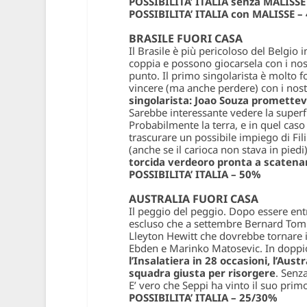
POSSIBILITA’ ITALIA senza MALISSE
POSSIBILITA’ ITALIA con MALISSE –
BRASILE FUORI CASA
Il Brasile è più pericoloso del Belgio
coppia e possono giocarsela con i nostr
punto. Il primo singolarista è molto 
vincere (ma anche perdere) con i nostr
singolarista: Joao Souza promettev
Sarebbe interessante vedere la superfic
Probabilmente la terra, e in quel cas
trascurare un possibile impiego di Fil
(anche se il carioca non stava in piedi)
torcida verdeoro pronta a scatenar
POSSIBILITA’ ITALIA – 50%
AUSTRALIA FUORI CASA
Il peggio del peggio. Dopo essere entra
escluso che a settembre Bernard Tomic
Lleyton Hewitt che dovrebbe tornare in
Ebden e Marinko Matosevic. In doppio
l’Insalatiera in 28 occasioni, l’Austr
squadra giusta per risorgere
. Senz
E’ vero che Seppi ha vinto il suo prim
POSSIBILITA’ ITALIA – 25/30%