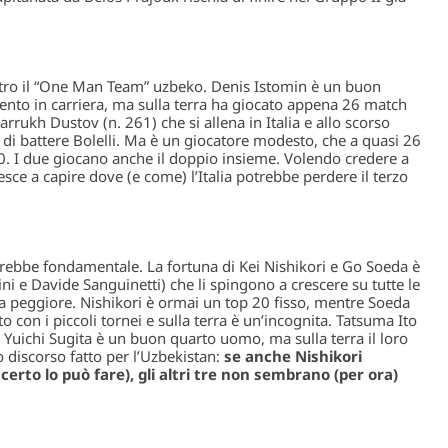
ntro il “One Man Team” uzbeko. Denis Istomin è un buon
ento in carriera, ma sulla terra ha giocato appena 26 match
rrukh Dustov (n. 261) che si allena in Italia e allo scorso
zio di battere Bolelli. Ma è un giocatore modesto, che a quasi 26
50. I due giocano anche il doppio insieme. Volendo credere a
iesce a capire dove (e come) l’Italia potrebbe perdere il terzo
sarebbe fondamentale. La fortuna di Kei Nishikori e Go Soeda è
ni e Davide Sanguinetti) che li spingono a crescere su tutte le
la peggiore. Nishikori è ormai un top 20 fisso, mentre Soeda
to con i piccoli tornei e sulla terra è un’incognita. Tatsuma Ito
 Yuichi Sugita è un buon quarto uomo, ma sulla terra il loro
 discorso fatto per l’Uzbekistan:
se anche Nishikori
 certo lo può fare), gli altri tre non sembrano (per ora)