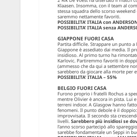
2 Rik De Voest ha disertato il match c
Klaasen. Insomma, con il team al com
stessa squadra dello scorso weekend 
saremmo nettamente favoriti.
POSSIBILITA’ ITALIA con ANDERSON
POSSIBILITA’ ITALIA senza ANDERS
GIAPPONE FUORI CASA
Partita difficile. Strappare un punto a
Giappone è assediato dai media. Il p
insidioso. Al primo turno ha rimontato
Karlovic. Partiremmo favoriti in doppi
(ammesso che da qui a settembre non 
sarebbero da giocare alla morte per evi
POSSIBILITA' ITALIA – 55%
BELGIO FUORI CASA
Furono proprio i fratelli Rochus a spe
mentre Olivier è ancora in pista. Lui e
terreni indoor. A Glasgow hanno fatto
fenomeni. Il punto debole è il dopp
improvvisata. Il secondo sta crescen
livelli.
Sarebbero più insidiosi se do
l’anno scorso partecipò allo spareggio 
sarebbe fondamentale un Seppi in buo