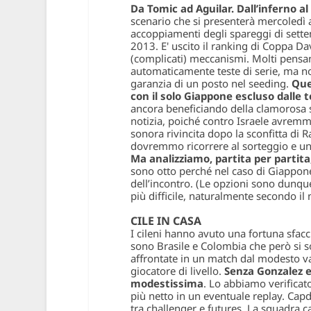
Da Tomic ad Aguilar. Dall’inferno al
scenario che si presenterà mercoledì a
accoppiamenti degli spareggi di sett
2013. E' uscito il ranking di Coppa Davi
(complicati) meccanismi. Molti pensan
automaticamente teste di serie, ma n
garanzia di un posto nel seeding.
Ques
con il solo Giappone escluso dalle t
ancora beneficiando della clamorosa s
notizia, poiché contro Israele avremmo
sonora rivincita dopo la sconfitta di
dovremmo ricorrere al sorteggio e un’e
Ma analizziamo, partita per partit
sono otto perché nel caso di Giappone 
dell’incontro. (Le opzioni sono dunque 
più difficile, naturalmente secondo il 
CILE IN CASA
I cileni hanno avuto una fortuna sfac
sono Brasile e Colombia che però si s
affrontate in un match dal modesto val
giocatore di livello.
Senza Gonzalez e 
modestissima
. Lo abbiamo verificat
più netto in un eventuale replay. Cap
tra challenger e futures. La squadra ca