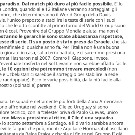
 paradiso. Dal match più duro al più facile possibile
. E’ lo
 Londra, quando alle 12 italiane verranno sorteggiati gli
embre, che determineranno il World Group della Davis
s, l’unico preposto a stabilire le teste di serie con i suoi
o che le otto sconfitte al primo turno del World Group siano
on è così. Provenire dal Gruppo Mondiale aiuta, ma non è
t’anno le gerarchie sono state abbastanza rispettate,
este di serie. Il suo posto è stato preso da Israele
, che sta
emifinale di qualche anno fa. Per l’Italia non è una buona
 giocato in casa, sulla terra battuta, e ci saremmo presi una
 Ramat Hasharon nel 2007. Contro il Giappone, invece,
ventuale trasferta nel Sol Levante non sarebbe affatto facile.
a, le 10 opzioni che potremmo trovare mercoledì
(non
e Uzbekistan ci sarebbe il sorteggio per stabilire la sede
raddoppiate). Ecco le varie possibilità, dalla più facile alla
nostro (opinabile) parere.
ciata. Le squadre nettamente più forti della Zona Americana
ono affrontate nel weekend. Cile ed Uruguay si sono
ore tecnico, con la “celeste” priva di Pablo Cuevas, unico
con Massu prossimo al ritiro, il Cile è una squadra
o lo scorso settembre a Santiago, e il divario sarebbe ancora
deville fa quel che può, mentre Aguilar e Hormazabal oscillano
pitanata da Belos Prajoux rischia di finire nel Gruppo II già