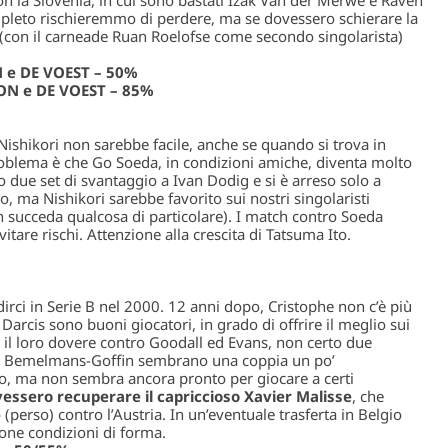
on la Slovenia, in cui sono bastati Izak Van der Merwe e Raven
pleto rischieremmo di perdere, ma se dovessero schierare la
(con il carneade Ruan Roelofse come secondo singolarista)
 e DE VOEST – 50%
ON e DE VOEST – 85%
 Nishikori non sarebbe facile, anche se quando si trova in
roblema è che Go Soeda, in condizioni amiche, diventa molto
 due set di svantaggio a Ivan Dodig e si è arreso solo a
o, ma Nishikori sarebbe favorito sui nostri singolaristi
succeda qualcosa di particolare). I match contro Soeda
tare rischi. Attenzione alla crescita di Tatsuma Ito.
dirci in Serie B nel 2000. 12 anni dopo, Cristophe non c’è più
 Darcis sono buoni giocatori, in grado di offrire il meglio sui
 il loro dovere contro Goodall ed Evans, non certo due
io: Bemelmans-Goffin sembrano una coppia un po’
do, ma non sembra ancora pronto per giocare a certi
vessero recuperare il capriccioso Xavier Malisse
, che
(perso) contro l’Austria. In un’eventuale trasferta in Belgio
ne condizioni di forma.