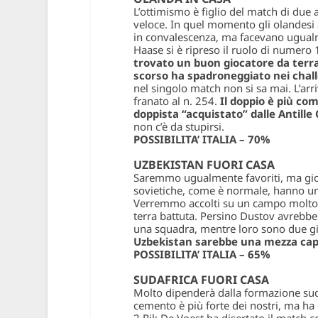
L’ottimismo è figlio del match di due
veloce. In quel momento gli olandesi
in convalescenza, ma facevano ugualm
Haase si è ripreso il ruolo di numero 
trovato un buon giocatore da terr
scorso ha spadroneggiato nei challe
nel singolo match non si sa mai. L’ar
franato al n. 254.
Il doppio è più com
doppista “acquistato” dalle Antille 
non c’è da stupirsi.
POSSIBILITA’ ITALIA – 70%
UZBEKISTAN FUORI CASA
Saremmo ugualmente favoriti, ma gioc
sovietiche, come è normale, hanno un 
Verremmo accolti su un campo molto v
terra battuta. Persino Dustov avrebbe 
una squadra, mentre loro sono due gioc
Uzbekistan sarebbe una mezza capo
POSSIBILITA’ ITALIA – 65%
SUDAFRICA FUORI CASA
Molto dipenderà dalla formazione sud
cemento è più forte dei nostri, ma ha