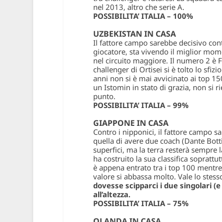
nel 2013, altro che serie A.
POSSIBILITA’ ITALIA – 100%
UZBEKISTAN IN CASA
Il fattore campo sarebbe decisivo co
giocatore, sta vivendo il miglior mom
nel circuito maggiore. Il numero 2 è Fa
challenger di Ortisei si è tolto lo sfi
anni non si è mai avvicinato ai top 1
un Istomin in stato di grazia, non si r
punto.
POSSIBILITA’ ITALIA – 99%
GIAPPONE IN CASA
Contro i nipponici, il fattore campo 
quella di avere due coach (Dante Botti
superfici, ma la terra resterà sempre 
ha costruito la sua classifica soprattut
è appena entrato tra i top 100 mentre
valore si abbassa molto. Vale lo stesso
dovesse scipparci i due singolari (e
all’altezza.
POSSIBILITA’ ITALIA – 75%
OLANDA IN CASA