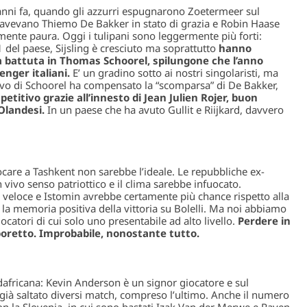
 anni fa, quando gli azzurri espugnarono Zoetermeer sul
 avevano Thiemo De Bakker in stato di grazia e Robin Haase
ente paura. Oggi i tulipani sono leggermente più forti:
1 del paese, Sijsling è cresciuto ma soprattutto
hanno
a battuta in Thomas Schoorel, spilungone che l’anno
nger italiani.
E’ un gradino sotto ai nostri singolaristi, ma
rivo di Schoorel ha compensato la “scomparsa” di De Bakker,
petitivo grazie all’innesto di Jean Julien Rojer, buon
Olandesi.
In un paese che ha avuto Gullit e Riijkard, davvero
are a Tashkent non sarebbe l’ideale. Le repubbliche ex-
vivo senso patriottico e il clima sarebbe infuocato.
eloce e Istomin avrebbe certamente più chance rispetto alla
la memoria positiva della vittoria su Bolelli. Ma noi abbiamo
atori di cui solo uno presentabile ad alto livello.
Perdere in
retto. Improbabile, nonostante tutto.
africana: Kevin Anderson è un signor giocatore e sul
 già saltato diversi match, compreso l’ultimo. Anche il numero