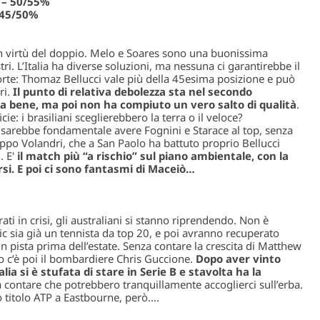
 – 50/55%
 45/50%
 in virtù del doppio. Melo e Soares sono una buonissima
i. L’Italia ha diverse soluzioni, ma nessuna ci garantirebbe il
forte: Thomaz Bellucci vale più della 45esima posizione e può
i.
Il punto di relativa debolezza sta nel secondo
a bene, ma poi non ha compiuto un vero salto di qualità
.
ie: i brasiliani sceglierebbero la terra o il veloce?
o sarebbe fondamentale avere Fognini e Starace al top, senza
ippo Volandri, che a San Paolo ha battuto proprio Bellucci
. E'
il match più “a rischio” sul piano ambientale, con la
si. E poi ci sono fantasmi di Maceiò…
ti in crisi, gli australiani si stanno riprendendo. Non è
 sia già un tennista da top 20, e poi avranno recuperato
 pista prima dell’estate. Senza contare la crescita di Matthew
 c’è poi il bombardiere Chris Guccione.
Dopo aver vinto
alia si è stufata di stare in Serie B e stavolta ha la
a contare che potrebbero tranquillamente accoglierci sull’erba.
o titolo ATP a Eastbourne, però….