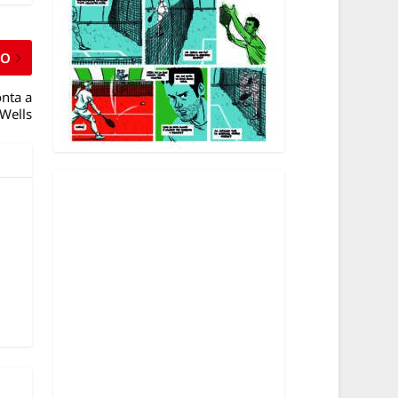
MO
onta a
 Wells