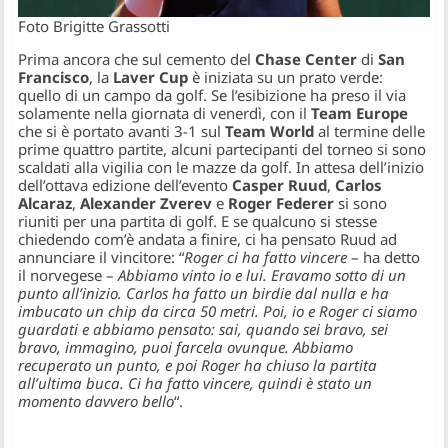
Foto Brigitte Grassotti
Prima ancora che sul cemento del
Chase Center
di
San
Francisco
, la
Laver Cup
è iniziata su un prato verde:
quello di un campo da golf. Se l’esibizione ha preso il via
solamente nella giornata di venerdì, con il
Team Europe
che si è portato avanti 3-1 sul
Team World
al termine delle
prime quattro partite, alcuni partecipanti del torneo si sono
scaldati alla vigilia con le mazze da golf. In attesa dell’inizio
dell’ottava edizione dell’evento
Casper Ruud
,
Carlos
Alcaraz
,
Alexander Zverev
e
Roger Federer
si sono
riuniti per una partita di golf. E se qualcuno si stesse
chiedendo com’è andata a finire, ci ha pensato Ruud ad
annunciare il vincitore: “
Roger ci ha fatto vincere
– ha detto
il norvegese –
Abbiamo vinto io e lui. Eravamo sotto di un
punto all’inizio. Carlos ha fatto un birdie dal nulla e ha
imbucato un chip da circa 50 metri. Poi, io e Roger ci siamo
guardati e abbiamo pensato: sai, quando sei bravo, sei
bravo, immagino, puoi farcela ovunque. Abbiamo
recuperato un punto, e poi Roger ha chiuso la partita
all’ultima buca. Ci ha fatto vincere, quindi è stato un
momento davvero bello
“.