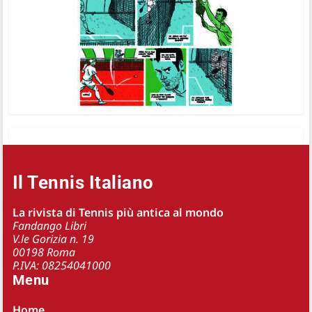
Il Tennis Italiano
La rivista di Tennis più antica al mondo
Fandango Libri
V.le Gorizia n. 19
00198 Roma
P.IVA: 08254041000
Menu
Home