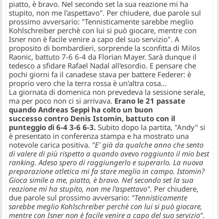
piatto, è bravo. Nel secondo set la sua reazione mi ha
stupito, non me l'aspettavo". Per chiudere, due parole sul
prossimo avversario: "Tennisticamente sarebbe meglio
Kohlschreiber perchè con lui si può giocare, mentre con
Isner non è facile venire a capo del suo servizio". A
proposito di bombardieri, sorprende la sconfitta di Milos
Raonic, battuto 7-6 6-4 da Florian Mayer. Sarà dunque il
tedesco a sfidare Rafael Nadal all'esordio. E pensare che
pochi giorni fa il canadese stava per battere Federer: è
proprio vero che la terra rossa è un'altra cosa…
La giornata di domenica non prevedeva la sessione serale,
ma per poco non ci si arrivava.
Erano le 21 passate
quando Andreas Seppi ha colto un buon
successo contro Denis Istomin, battuto con il
punteggio di 6-4 3-6 6-3.
Subito dopo la partita, "Andy" si
è presentato in conferenza stampa e ha mostrato una
notevole carica positiva.
"E' già da qualche anno che sento
di valere di più rispetto a quando avevo raggiunto il mio best
ranking. Adeso spero di raggiungerlo e superarlo. La nuova
preparazione atletica mi fa stare meglio in campo. Istomin?
Gioca simile a me, piatto, è bravo. Nel secondo set la sua
reazione mi ha stupito, non me l'aspettavo".
Per chiudere,
due parole sul prossimo avversario:
"Tennisticamente
sarebbe meglio Kohlschreiber perchè con lui si può giocare,
mentre con Isner non è facile venire a capo del suo servizio".