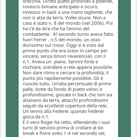
orecchie. Diritto piatto profondo e potente,
rovescio bimane anticipato e sicuro,
rovescio in back a una mano tagliente, che
non si alza da terra. Volèe sicure. Non a
caso è stato n. 8 del mondo (nel 2006). Poi
ha c’è da dire che ha l’animo del
combattente. Al secondo turno aveva fatto
fuori Ferrer , n.5 del mondo, un osso
durissimo sul rosso. Oggi si è visto dal
primo punto che era sceso in campo per
vincere, senza timori reverenziali, con il
n.1. Aveva un piano. Servire forte e
rischiare, scendere a rete appena possibile.
Non dare ritmo e cercare la profondità, il
punto più rapidamente possibile. Gli è
riuscito tutto. Un’alta percentuale di prime
palle, botte da fondo di piatto veloci e
profondissime, giocate in back che non sia
alzavano da terra, attacchi profondissimi
seguiti da eccellenti coperture della rete.
Un tennis alla Federer, quando Federer
gioca da n.1.
E il vero Roger ha retto, difendendo i suoi
turni di servizio prima di crollare al tie-
break e finire sotto 1-4 nel secondo set,