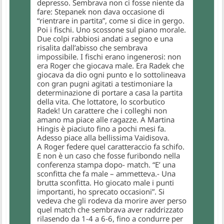
depresso. Sembrava non ci fosse niente da
fare: Stepanek non dava occasione di
“rientrare in partita”, come si dice in gergo.
Poi i fischi. Uno scossone sul piano morale.
Due colpi rabbiosi andati a segno e una
risalita dall’abisso che sembrava
impossibile. I fischi erano ingenerosi: non
era Roger che giocava male. Era Radek che
giocava da dio ogni punto e lo sottolineava
con gran pugni agitati a testimoniare la
determinazione di portare a casa la partita
della vita. Che lottatore, lo scorbutico
Radek! Un carattere che i colleghi non
amano ma piace alle ragazze. A Martina
Hingis è piaciuto fino a pochi mesi fa.
Adesso piace alla bellissima Vaidisova.
A Roger federe quel caratteraccio fa schifo.
E non è un caso che fosse furibondo nella
conferenza stampa dopo- match. “E’ una
sconfitta che fa male – ammetteva.- Una
brutta sconfitta. Ho giocato male i punti
importanti, ho sprecato occasioni”. Si
vedeva che gli rodeva da morire aver perso
quel match che sembrava aver raddrizzato
rilasendo da 1-4 a 6-6, fino a condurre per