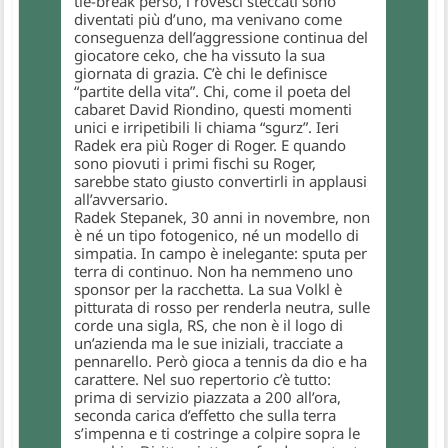
tie-break perso, i rovesci steccati sono
diventati più d’uno, ma venivano come
conseguenza dell’aggressione continua del
giocatore ceko, che ha vissuto la sua
giornata di grazia. C’è chi le definisce
“partite della vita”. Chi, come il poeta del
cabaret David Riondino, questi momenti
unici e irripetibili li chiama “sgurz”. Ieri
Radek era più Roger di Roger. E quando
sono piovuti i primi fischi su Roger,
sarebbe stato giusto convertirli in applausi
all’avversario.
Radek Stepanek, 30 anni in novembre, non
è né un tipo fotogenico, né un modello di
simpatia. In campo è inelegante: sputa per
terra di continuo. Non ha nemmeno uno
sponsor per la racchetta. La sua Volkl è
pitturata di rosso per renderla neutra, sulle
corde una sigla, RS, che non è il logo di
un’azienda ma le sue iniziali, tracciate a
pennarello. Però gioca a tennis da dio e ha
carattere. Nel suo repertorio c’è tutto:
prima di servizio piazzata a 200 all’ora,
seconda carica d’effetto che sulla terra
s’impenna e ti costringe a colpire sopra le