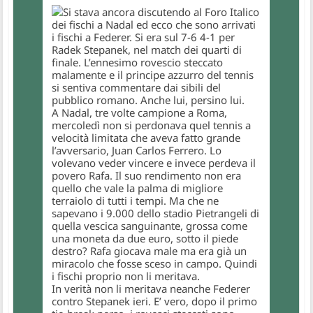
Si stava ancora discutendo al Foro Italico
dei fischi a Nadal ed ecco che sono arrivati
i fischi a Federer. Si era sul 7-6 4-1 per
Radek Stepanek, nel match dei quarti di
finale. L’ennesimo rovescio steccato
malamente e il principe azzurro del tennis
si sentiva commentare dai sibili del
pubblico romano. Anche lui, persino lui.
A Nadal, tre volte campione a Roma,
mercoledì non si perdonava quel tennis a
velocità limitata che aveva fatto grande
l’avversario, Juan Carlos Ferrero. Lo
volevano veder vincere e invece perdeva il
povero Rafa. Il suo rendimento non era
quello che vale la palma di migliore
terraiolo di tutti i tempi. Ma che ne
sapevano i 9.000 dello stadio Pietrangeli di
quella vescica sanguinante, grossa come
una moneta da due euro, sotto il piede
destro? Rafa giocava male ma era già un
miracolo che fosse sceso in campo. Quindi
i fischi proprio non li meritava.
In verità non li meritava neanche Federer
contro Stepanek ieri. E’ vero, dopo il primo