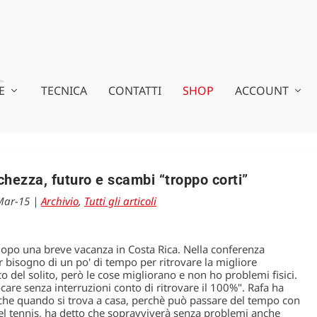
E
TECNICA
CONTATTI
SHOP
ACCOUNT
chezza, futuro e scambi “troppo corti”
Mar-15
|
Archivio
,
Tutti gli articoli
dopo una breve vacanza in Costa Rica. Nella conferenza
 bisogno di un po' di tempo per ritrovare la migliore
o del solito, però le cose migliorano e non ho problemi fisici.
ocare senza interruzioni conto di ritrovare il 100%". Rafa ha
nche quando si trova a casa, perchè può passare del tempo con
del tennis, ha detto che sopravviverà senza problemi anche