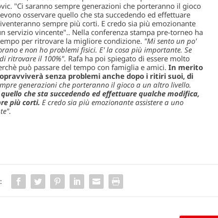
okovic. "Ci saranno sempre generazioni che porteranno il gioco
ti devono osservare quello che sta succedendo ed effettuare
diventeranno sempre più corti. E credo sia più emozionante
n servizio vincente".
. Nella conferenza stampa pre-torneo ha
 tempo per ritrovare la migliore condizione.
"Mi sento un po'
iorano e non ho problemi fisici. E' la cosa più importante. Se
i ritrovare il 100%".
Rafa ha poi spiegato di essere molto
perchè può passare del tempo con famiglia e amici.
In merito
opravviverà senza problemi anche dopo i ritiri suoi, di
mpre generazioni che porteranno il gioco a un altro livello.
e quello che sta succedendo ed effettuare qualche modifica,
e più corti.
E credo sia più emozionante assistere a uno
te".
: