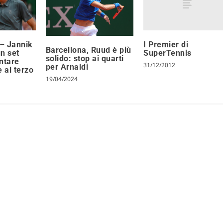
I Premier di
– Jannik
Barcellona, Ruud è più
SuperTennis
n set
solido: stop ai quarti
ntare
31/12/2012
per Arnaldi
e al terzo
19/04/2024