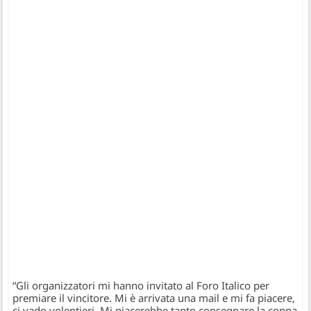
“Gli organizzatori mi hanno invitato al Foro Italico per
premiare il vincitore. Mi è arrivata una mail e mi fa piacere,
ci vado volentieri. Mi piacerebbe tanto consegnare la coppa