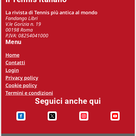
La rivista di Tennis più antica al mondo
Fandango Libri
V.le Gorizia n. 19
00198 Roma
P.IVA: 08254041000
Menu
Home
Contatti
Login
Privacy policy
Cookie policy
Termini e condizioni
Seguici anche qui



