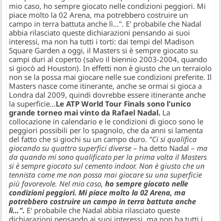
mio caso, ho sempre giocato nelle condizioni peggiori. Mi
piace molto la 02 Arena, ma potrebbero costruire un
campo in terra battuta anche lì…". E' probabile che Nadal
abbia rilasciato queste dichiarazioni pensando ai suoi
interessi, ma non ha tutti i torti: dai tempi del Madison
Square Garden a oggi, il Masters si è sempre giocato su
campi duri al coperto (salvo il biennio 2003-2004, quando
si giocò ad Houston). In effetti non è giusto che un terraiolo
non se la possa mai giocare nelle sue condizioni preferite. Il
Masters nasce come itinerante, anche se ormai si gioca a
Londra dal 2009, quindi dovrebbe essere itinerante anche
la superficie…
Le ATP World Tour Finals sono l'unico
grande torneo mai vinto da Rafael Nadal.
La
collocazione in calendario e le condizioni di gioco sono le
peggiori possibili per lo spagnolo, che da anni si lamenta
del fatto che si giochi su un campo duro.
"Ci si qualifica
giocando su quattro superfici diverse
– ha detto Nadal –
ma
da quando mi sono qualificato per la prima volta il Masters
si è sempre giocato sul cemento indoor. Non è giusto che un
tennista come me non possa mai giocare su una superficie
più favorevole. Nel mio caso,
ho sempre giocato nelle
condizioni peggiori. Mi piace molto la 02 Arena, ma
potrebbero costruire un campo in terra battuta anche
lì…".
E' probabile che Nadal abbia rilasciato queste
dichiarazioni pensando ai suoi interessi, ma non ha tutti i