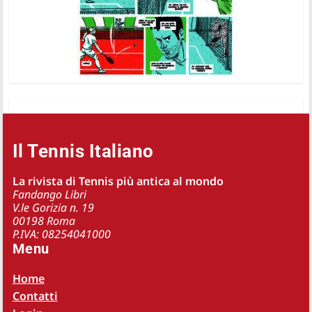
Il Tennis Italiano
La rivista di Tennis più antica al mondo
Fandango Libri
V.le Gorizia n. 19
00198 Roma
P.IVA: 08254041000
Menu
Home
Contatti