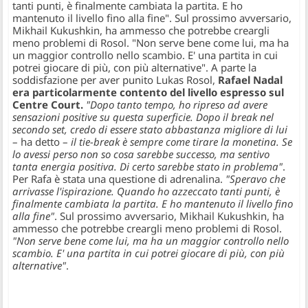
tanti punti, è finalmente cambiata la partita. E ho
mantenuto il livello fino alla fine". Sul prossimo avversario,
Mikhail Kukushkin, ha ammesso che potrebbe creargli
meno problemi di Rosol. "Non serve bene come lui, ma ha
un maggior controllo nello scambio. E' una partita in cui
potrei giocare di più, con più alternative".
A parte la
soddisfazione per aver punito Lukas Rosol,
Rafael Nadal
era particolarmente contento del livello espresso sul
Centre Court.
"Dopo tanto tempo, ho ripreso ad avere
sensazioni positive su questa superficie. Dopo il break nel
secondo set, credo di essere stato abbastanza migliore di lui
– ha detto –
il tie-break è sempre come tirare la monetina. Se
lo avessi perso non so cosa sarebbe successo, ma sentivo
tanta energia positiva. Di certo sarebbe stato in problema"
.
Per Rafa è stata una questione di adrenalina.
"Speravo che
arrivasse l'ispirazione. Quando ho azzeccato tanti punti, è
finalmente cambiata la partita. E ho mantenuto il livello fino
alla fine"
. Sul prossimo avversario, Mikhail Kukushkin, ha
ammesso che potrebbe creargli meno problemi di Rosol.
"Non serve bene come lui, ma ha un maggior controllo nello
scambio. E' una partita in cui potrei giocare di più, con più
alternative"
.