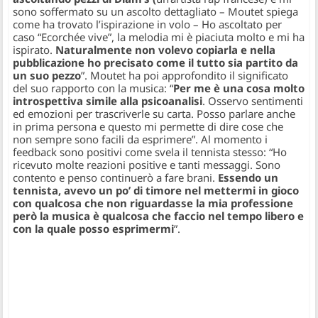
sono soffermato su un ascolto dettagliato –
Moutet spiega
come ha trovato l’ispirazione in volo –
Ho ascoltato per
caso “Ecorchée vive”, la melodia mi è piaciuta molto e mi ha
ispirato.
Naturalmente non volevo copiarla e nella
pubblicazione ho precisato come il tutto sia partito da
un suo pezzo
”.
Moutet ha poi approfondito il significato
del suo rapporto con la musica:
“
Per me è una cosa molto
introspettiva simile alla psicoanalisi
. Osservo sentimenti
ed emozioni per trascriverle su carta. Posso parlare anche
in prima persona e questo mi permette di dire cose che
non sempre sono facili da esprimere”.
Al momento i
feedback sono positivi come svela il tennista stesso:
“Ho
ricevuto molte reazioni positive e tanti messaggi. Sono
contento e penso continuerò a fare brani.
Essendo un
tennista, avevo un po’ di timore nel mettermi in gioco
con qualcosa che non riguardasse la mia professione
però la musica
è qualcosa che faccio nel tempo libero e
con la quale posso esprimermi
”.