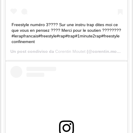
Freestyle numéro 3???? Sur une instru trap dites moi ce
que vous en pensez ???? Merci pour le soutien ????????
#lerapfrancais#freestyle#rap#trap#1minute2rap#freestyle
confinement
Un post condiviso da
Corentin Moutet
(@corentin.moutet) in data: