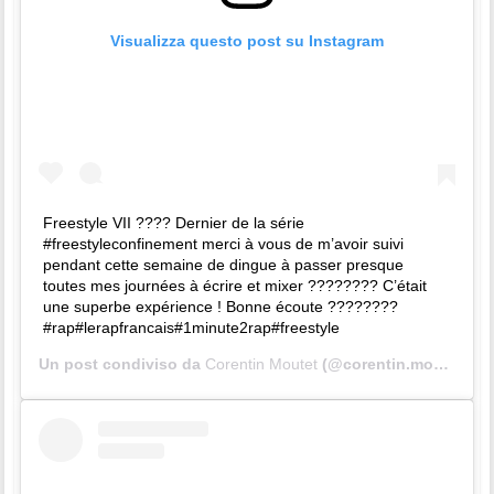
Visualizza questo post su Instagram
Freestyle VII ???? Dernier de la série
#freestyleconfinement merci à vous de m’avoir suivi
pendant cette semaine de dingue à passer presque
toutes mes journées à écrire et mixer ???????? C’était
une superbe expérience ! Bonne écoute ????????
#rap#lerapfrancais#1minute2rap#freestyle
Un post condiviso da
Corentin Moutet
(@corentin.moutet) in data: