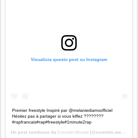
Visualizza questo post su Instagram
Premier freestyle Inspiré par @melaniediamsofficiel
Hésitez pas à partager si vous kiffez ????????
#rapfrancais#rap#freestyle#1minute2rap
Un post condiviso da
Corentin Moutet
(@corentin.moutet) in data: