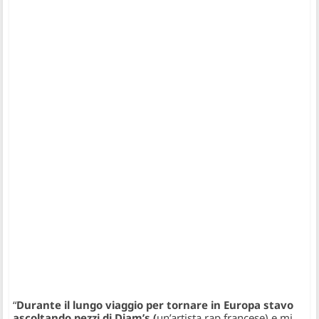
“
Durante il lungo viaggio per tornare in Europa stavo
ascoltando pezzi di Diam’s (
un’artista rap francese) e mi