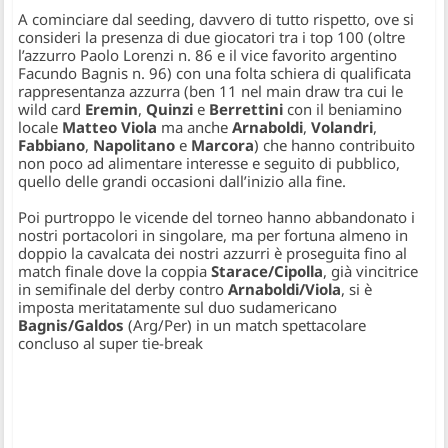
A cominciare dal seeding, davvero di tutto rispetto, ove si
consideri la presenza di due giocatori tra i top 100 (oltre
l’azzurro Paolo Lorenzi n. 86 e il vice favorito argentino
Facundo Bagnis n. 96) con una folta schiera di qualificata
rappresentanza azzurra (ben 11 nel main draw tra cui le
wild card
Eremin
,
Quinzi
e
Berrettini
con il beniamino
locale
Matteo Viola
ma anche
Arnaboldi
,
Volandri
,
Fabbiano
,
Napolitano
e
Marcora
) che hanno contribuito
non poco ad alimentare interesse e seguito di pubblico,
quello delle grandi occasioni dall’inizio alla fine.
Poi purtroppo le vicende del torneo hanno abbandonato i
nostri portacolori in singolare, ma per fortuna almeno in
doppio la cavalcata dei nostri azzurri è proseguita fino al
match finale dove la coppia
Starace/Cipolla
, già vincitrice
in semifinale del derby contro
Arnaboldi/Viola
, si è
imposta meritatamente sul duo sudamericano
Bagnis/Galdos
(Arg/Per) in un match spettacolare
concluso al super tie-break