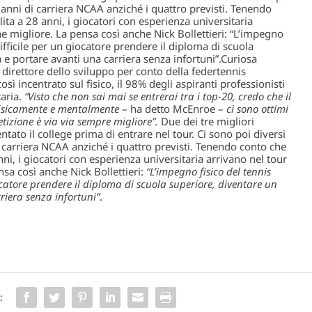
anni di carriera NCAA anziché i quattro previsti. Tenendo
ita a 28 anni, i giocatori con esperienza universitaria
e migliore. La pensa così anche Nick Bollettieri: “L’impegno
ifficile per un giocatore prendere il diploma di scuola
 e portare avanti una carriera senza infortuni”.
Curiosa
e direttore dello sviluppo per conto della federtennis
sì incentrato sul fisico, il 98% degli aspiranti professionisti
taria.
“Visto che non sai mai se entrerai tra i top-20, credo che il
e fisicamente e mentalmente
– ha detto McEnroe –
ci sono ottimi
etizione è via via sempre migliore”.
Due dei tre migliori
to il college prima di entrare nel tour. Ci sono poi diversi
 carriera NCAA anziché i quattro previsti. Tenendo conto che
nni, i giocatori con esperienza universitaria arrivano nel tour
sa così anche Nick Bollettieri:
“L’impegno fisico del tennis
ocatore prendere il diploma di scuola superiore, diventare un
riera senza infortuni”
.
: