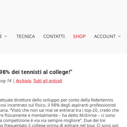
E
TECNICA
CONTATTI
SHOP
ACCOUNT
 98% dei tennisti al college!”
Lug-14
|
Archivio
,
Tutti gli articoli
ttuale direttore dello sviluppo per conto della federtennis
sì incentrato sul fisico, il 98% degli aspiranti professionisti
ria. “Visto che non sai mai se entrerai tra i top-20, credo che
scere fisicamente e mentalmente – ha detto McEnroe – ci sono
 la competizione è via via sempre migliore”. Due dei tre
frequentato il college prima di entrare nel tour. Ci sono poi