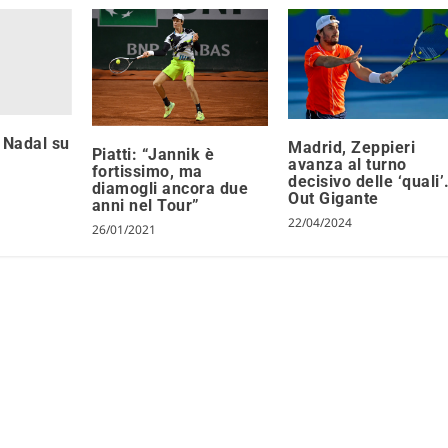
 Nadal su
Madrid, Zeppieri
Piatti: “Jannik è
avanza al turno
fortissimo, ma
decisivo delle ‘quali’
diamogli ancora due
Out Gigante
anni nel Tour”
22/04/2024
26/01/2021