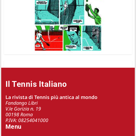
Il Tennis Italiano
La rivista di Tennis più antica al mondo
Fandango Libri
V.le Gorizia n. 19
00198 Roma
P.IVA: 08254041000
Menu