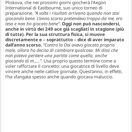
Pliskova, che nei prossimi giorni giocherà l'Aegon
International di Eastbourne, suo unico torneo di
preparazione.
“A volte i risultati arrivano quando non stai
giocando bene. L'anno scorso pretendevo troppo da me, ero
tesa e non ho giocato bene”
.
Oggi non può nascondersi,
anche in virtù dei 249 ace già scagliati in stagione (più
di tutte). Per la sua struttura fisica, si muove
discretamente e – soprattutto – dice di aver imparato
dall'anno scorso.
“Contro la Doi avevo giocato proprio
male, allora ho deciso di cambiare qualcosa. Mi dissi che
non potevo perdere una partita come quella, anche
giocando di m…..”
. Usa proprio questo termine come a
voler rafforzare il concetto: una giocatrice di livello deve
vincere anche nelle cattive giornate. Quest'anno, in effetti,
l'ha sfangata spesso anche quando giocava maluccio.