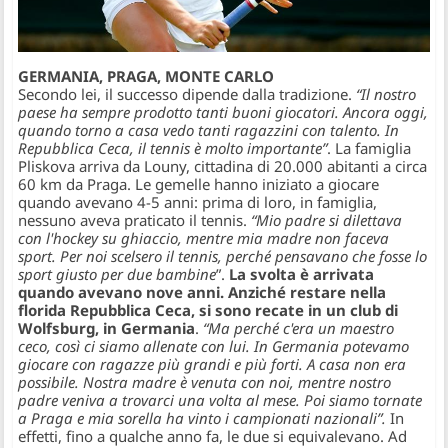
GERMANIA, PRAGA, MONTE CARLO
​Secondo lei, il successo dipende dalla tradizione.
“Il nostro
paese ha sempre prodotto tanti buoni giocatori. Ancora oggi,
quando torno a casa vedo tanti ragazzini con talento. In
Repubblica Ceca, il tennis è molto importante”
. La famiglia
Pliskova arriva da Louny, cittadina di 20.000 abitanti a circa
60 km da Praga. Le gemelle hanno iniziato a giocare
quando avevano 4-5 anni: prima di loro, in famiglia,
nessuno aveva praticato il tennis.
“Mio padre si dilettava
con l'hockey su ghiaccio, mentre mia madre non faceva
sport. Per noi scelsero il tennis, perché pensavano che fosse lo
sport giusto per due bambine
”.
La svolta è arrivata
quando avevano nove anni. Anziché restare nella
florida Repubblica Ceca, si sono recate in un club di
Wolfsburg, in Germania
.
“Ma perché c'era un maestro
ceco, così ci siamo allenate con lui. In Germania potevamo
giocare con ragazze più grandi e più forti. A casa non era
possibile. Nostra madre è venuta con noi, mentre nostro
padre veniva a trovarci una volta al mese. Poi siamo tornate
a Praga e mia sorella ha vinto i campionati nazionali”.
In
effetti, fino a qualche anno fa, le due si equivalevano. Ad