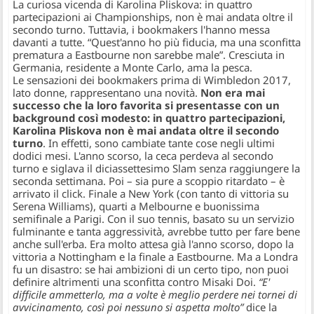
La curiosa vicenda di Karolina Pliskova: in quattro
partecipazioni ai Championships, non è mai andata oltre il
secondo turno. Tuttavia, i bookmakers l'hanno messa
davanti a tutte. “Quest'anno ho più fiducia, ma una sconfitta
prematura a Eastbourne non sarebbe male”. Cresciuta in
Germania, residente a Monte Carlo, ama la pesca.
Le sensazioni dei bookmakers prima di Wimbledon 2017,
lato donne, rappresentano una novità.
Non era mai
successo che la loro favorita si presentasse con un
background così modesto: in quattro partecipazioni,
Karolina Pliskova non è mai andata oltre il secondo
turno
. In effetti, sono cambiate tante cose negli ultimi
dodici mesi. L'anno scorso, la ceca perdeva al secondo
turno e siglava il diciassettesimo Slam senza raggiungere la
seconda settimana. Poi – sia pure a scoppio ritardato – è
arrivato il click. Finale a New York (con tanto di vittoria su
Serena Williams), quarti a Melbourne e buonissima
semifinale a Parigi. Con il suo tennis, basato su un servizio
fulminante e tanta aggressività, avrebbe tutto per fare bene
anche sull'erba. Era molto attesa già l'anno scorso, dopo la
vittoria a Nottingham e la finale a Eastbourne. Ma a Londra
fu un disastro: se hai ambizioni di un certo tipo, non puoi
definire altrimenti una sconfitta contro Misaki Doi.
“E'
difficile ammetterlo, ma a volte è meglio perdere nei tornei di
avvicinamento, così poi nessuno si aspetta molto”
dice la