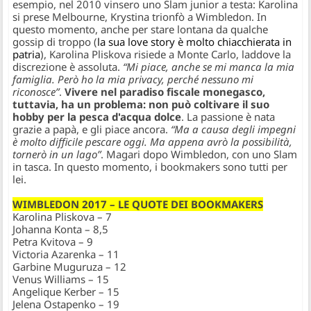
esempio, nel 2010 vinsero uno Slam junior a testa: Karolina
si prese Melbourne, Krystina trionfò a Wimbledon. In
questo momento, anche per stare lontana da qualche
gossip di troppo (
la sua love story è molto chiacchierata in
patria
), Karolina Pliskova risiede a Monte Carlo, laddove la
discrezione è assoluta.
“Mi piace, anche se mi manca la mia
famiglia. Però ho la mia privacy, perché nessuno mi
riconosce”
.
Vivere nel paradiso fiscale monegasco,
tuttavia, ha un problema: non può coltivare il suo
hobby per la pesca d'acqua dolce
. La passione è nata
grazie a papà, e gli piace ancora.
“Ma a causa degli impegni
è molto difficile pescare oggi. Ma appena avrò la possibilità,
tornerò in un lago”
. Magari dopo Wimbledon, con uno Slam
in tasca. In questo momento, i bookmakers sono tutti per
lei.
WIMBLEDON 2017 – LE QUOTE DEI BOOKMAKERS
Karolina Pliskova – 7
Johanna Konta – 8,5
Petra Kvitova – 9
Victoria Azarenka – 11
Garbine Muguruza – 12
Venus Williams – 15
Angelique Kerber – 15
Jelena Ostapenko – 19