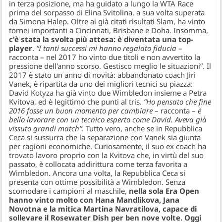
in terza posizione, ma ha guidato a lungo la WTA Race
prima del sorpasso di Elina Svitolina, a sua volta superata
da Simona Halep. Oltre ai già citati risultati Slam, ha vinto
tornei importanti a Cincinnati, Brisbane e Doha. Insomma,
c'è stata la svolta più attesa: è diventata una top-
player
.
“I tanti successi mi hanno regalato fiducia
–
racconta – nel 2017 ho vinto due titoli e non avvertito la
pressione dell'anno scorso. Gestisco meglio le situazioni”. Il
2017 è stato un anno di novità: abbandonato coach Jiri
Vanek, è ripartita da uno dei migliori tecnici su piazza:
David Kotyza ha già vinto due Wimbledon insieme a Petra
Kvitova, ed è legittimo che punti al tris.
“Ho pensato che fine
2016 fosse un buon momento per cambiare
– racconta –
è
bello lavorare con un tecnico esperto come David. Aveva già
vissuto grandi match”
. Tutto vero, anche se in Repubblica
Ceca si sussurra che la separazione con Vanek sia giunta
per ragioni economiche. Curiosamente, il suo ex coach ha
trovato lavoro proprio con la Kvitova che, in virtù del suo
passato, è collocata addirittura come terza favorita a
Wimbledon. Ancora una volta, la Repubblica Ceca si
presenta con ottime possibilità a Wimbledon. Senza
scomodare i campioni al maschile,
nella sola Era Open
hanno vinto molto con Hana Mandlikova, Jana
Novotna e la mitica Martina Navratilova, capace di
sollevare il Rosewater Dish per ben nove volte. Oggi