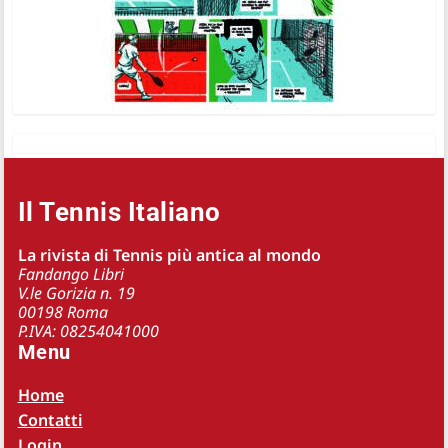
Il Tennis Italiano
La rivista di Tennis più antica al mondo
Fandango Libri
V.le Gorizia n. 19
00198 Roma
P.IVA: 08254041000
Menu
Home
Contatti
Login