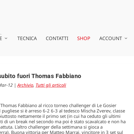
E
TECNICA
CONTATTI
SHOP
ACCOUNT
subito fuori Thomas Fabbiano
Mar-12
|
Archivio
,
Tutti gli articoli
i Thomas Fabbiano al ricco torneo challenger di Le Gosier
pugliese si è arreso 6-2 6-3 al tedesco Mischa Zverev, classe
ttosto nettamente il primo set (in cui ha ceduto gli ultimi
nti di un break nel secondo ma poi è stato scavalcato e non ha
attuta. L'altro challenger della settimana si gioca a
rra). Buona vittoria per Matteo Marrai, vincitore in 3 set sul