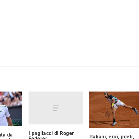
I pagliacci di Roger
nta da
Italiani, eroi, poeti,
Federer