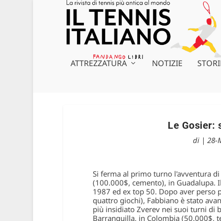
ATTREZZATURA
NOTIZIE
STORI
Le Gosier: 
di
|
28-
Si ferma al primo turno l'avventura d
(100.000$, cemento), in Guadalupa. Il 
1987 ed ex top 50. Dopo aver perso piu
quattro giochi), Fabbiano è stato ava
più insidiato Zverev nei suoi turni di b
Barranquilla, in Colombia (50.000$, te