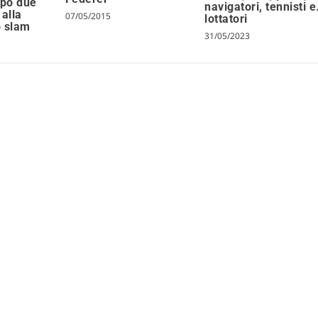
po due
navigatori, tennisti 
 alla
07/05/2015
lottatori
o slam
31/05/2023