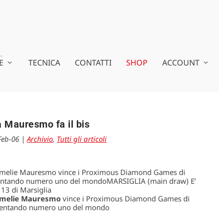
E
TECNICA
CONTATTI
SHOP
ACCOUNT
 Mauresmo fa il bis
Feb-06
|
Archivio
,
Tutti gli articoli
a Amelie Mauresmo vince i Proximous Diamond Games di
iventando numero uno del mondoMARSIGLIA (main draw) E’
 13 di Marsiglia
melie Mauresmo
vince i Proximous Diamond Games di
diventando numero uno del mondo