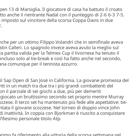
pen 13
di Marsiglia. Il giocatore di casa ha battuto il croato
tto anche il rientrante Nadal con il punteggio di 2-6 6-3 7-5.
è imposto sul vincitore della scorsa Coppa Davis in due
.
che per un ottimo Filippo Volandri che in semifinale aveva
stin Calleri. Lo spagnolo invece aveva avuto la meglio sul
a partita valida per la
Telmex Cup
il livornese ha tenuto il
oncluso solo al tie-break e così ha fatto anche nel secondo,
ana comunque per il tennista azzurro.
il
Sap Open
di San José in California. La giovane promessa del
t in un match tra due tra i più grandi combattenti del
on il parziale di sei giochi a due, più per demeriti
ha giocato un bruttissimo secondo set proprio mentre Murray
cozzese. Il terzo set ha mantenuto più fede alle aspettative: tie-
puntata il giovane scozzese. Nel torneo di doppio vince
John
i inattività. In coppia con
Bjorkman
è riuscito a conquistare
78esimo personale titolo Atp.
 primo fa riferimento alla vittoria della scorsa settimana nel