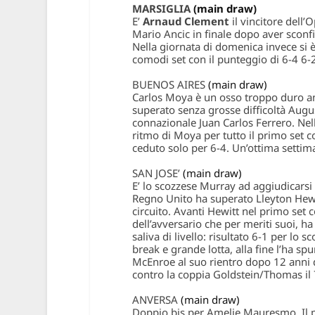
MARSIGLIA
(main draw)
E’
Arnaud Clement
il vincitore dell’
O
Mario Ancic in finale dopo aver sconfi
Nella giornata di domenica invece si 
comodi set con il punteggio di 6-4 6-2
BUENOS AIRES
(main draw)
Carlos Moya
è un osso troppo duro an
superato senza grosse difficoltà Augu
connazionale Juan Carlos Ferrero. Nell
ritmo di Moya per tutto il primo set c
ceduto solo per 6-4. Un’ottima settim
SAN JOSE’
(main draw)
E’ lo scozzese
Murray
ad aggiudicarsi 
Regno Unito ha superato Lleyton Hewit
circuito. Avanti Hewitt nel primo set c
dell’avversario che per meriti suoi, 
saliva di livello: risultato 6-1 per lo s
break e grande lotta, alla fine l’ha s
McEnroe
al suo rientro dopo 12 anni d
contro la coppia Goldstein/Thomas il 
ANVERSA
(main draw)
Doppio bis per
Amelie Mauresmo
. Il