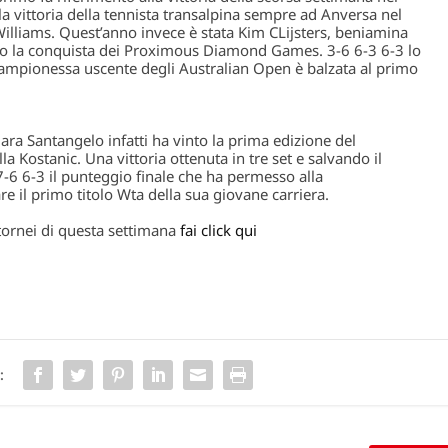
a la vittoria della tennista transalpina sempre ad Anversa nel
liams. Quest’anno invece è stata Kim CLijsters, beniamina
so la conquista dei
Proximous Diamond Games
. 3-6 6-3 6-3 lo
campionessa uscente degli Australian Open è balzata al
primo
ara Santangelo
infatti ha vinto la prima edizione del
la Kostanic. Una vittoria ottenuta in tre set e salvando il
7-6 6-3 il punteggio finale che ha permesso alla
re il primo titolo Wta della sua giovane carriera.
i tornei di questa settimana
fai click qui
: