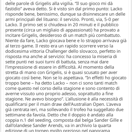
delle parole di Grigelis alla vigilia
.
“Il suo gioco mi dà
fastidio”
aveva detto. Si è visto sin dal primo punto: Lacko
risponde bene, benissimo, dunque sa disinnescare un delle
armi principali del lituano: il servizio. Pronti, via, 5-0 per
Lacko. Il primo set si chiudeva in 20 minuti e il pubblico
presente (circa un migliaio di appassionati) ha provato a
incitare Grigelis, desideroso di un match più combattuto.
Niente da fare, Lacko giocava bene e lo strappo arrivava già
al terzo game. Il resto era un rapido scorrere verso la
dodicesima vittoria Challenger dello slovacco, perfetto in
risposta ma anche al servizio: ha concesso la miseria di
sette punti nei suoi turni di battuta, senza mai dare
l'impressione di essere in difficoltà.
Al momento della
stretta di mano con Grigelis, si è quasi scusato per aver
giocato così bene. Non se lo aspettava.
“In effetti ho giocato
troppo bene
– ha detto Lacko –
non ci sono tanti match
come questo nel corso della stagione e sono contento di
averne vissuto uno proprio adesso, soprattutto a fine
stagione. Ne avevo bisogno”
. L'allusione è alla necessità di
qualificarsi per il main draw dell'Australian Open. L'aveva
già centrata ieri, ma sollevando il trofeo ha suggellato due
settimane da favola. Detto che il doppio è andato alla
coppia n.1 del seeding, composta dal belga Sander Gille e
dall'olandese Sander Arends,
va in archivio la quarta
edizione di un torneo molto prezioso nel panorama