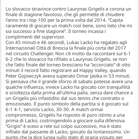
Lo slovacco stravince contro Laurynas Grigelis e corona un
finale di stagione favoloso, che gli permette di chiudere
l'anno tra i top-100 per la prima volta dal 2014. “Capita
raramente di giocare un match così bene, sono lieto che mi
sia successo a fine stagione”. Il torneo incassa i
complimenti del supervisor.
Con 45 minuti e 46 secondi, Lukas Lacko ha regalato agli
Internazionali Città di Brescia
la finale più corta del 2017
nel circuito Challenger. Non c'è molto da raccontare sul 6-1
6-2 che lo slovacco ha rifilato a Laurynas Grigelis, se non
che l'atto finale del torneo bresciano ha “accorciato” di otto
minuti il record fatto registrare ad Happy Valley, quando
Peter Gojowczyk aveva superato Omar Jasika in 53 minuti.
Si pensava che il grande sforzo di sabato potesse avere una
qualche influenza, invece Lacko ha giocato con tranquillità
e scioltezza dalla prima all'ultima palla, senza dare chance a
un Grigelis più infastidito dal suo tennis che contratto o
emozionato
. Il punto simbolo della partita si è giocato sul
6-1 4-1, servizio Lacko, 30-30. A match ormai
compromesso, Grigelis ha risposto di puro istinto a una
prima di Lacko, costringendolo a giocare sulla difensiva.
“Grigio” è sceso a rete sul colpo successivo, ma è stato
infilato dal passante di Lacko, giocato da lontanissimo. Un
punto che la dice lunga sullo stato di grazia vissuto per