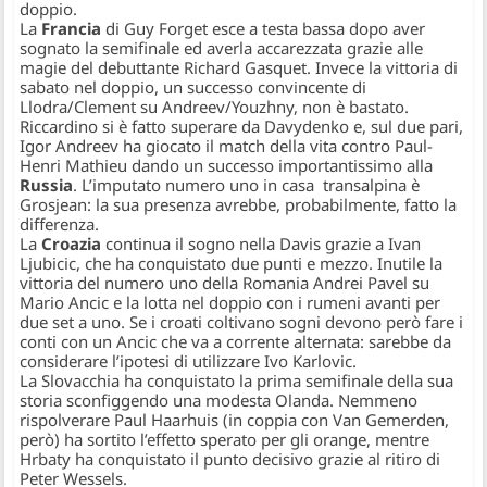
doppio.
La
Francia
di Guy Forget esce a testa bassa dopo aver
sognato la semifinale ed averla accarezzata grazie alle
magie del debuttante Richard Gasquet. Invece la vittoria di
sabato nel doppio, un successo convincente di
Llodra/Clement su Andreev/Youzhny, non è bastato.
Riccardino si è fatto superare da Davydenko e, sul due pari,
Igor Andreev ha giocato il match della vita contro Paul-
Henri Mathieu dando un successo importantissimo alla
Russia
. L’imputato numero uno in casa transalpina è
Grosjean: la sua presenza avrebbe, probabilmente, fatto la
differenza.
La
Croazia
continua il sogno nella Davis grazie a Ivan
Ljubicic, che ha conquistato due punti e mezzo. Inutile la
vittoria del numero uno della
Romania
Andrei Pavel su
Mario Ancic e la lotta nel doppio con i rumeni avanti per
due set a uno. Se i croati coltivano sogni devono però fare i
conti con un Ancic che va a corrente alternata: sarebbe da
considerare l’ipotesi di utilizzare Ivo Karlovic.
La
Slovacchia
ha conquistato la prima semifinale della sua
storia sconfiggendo una modesta
Olanda
. Nemmeno
rispolverare Paul Haarhuis (in coppia con Van Gemerden,
però) ha sortito l’effetto sperato per gli orange, mentre
Hrbaty ha conquistato il punto decisivo grazie al ritiro di
Peter Wessels.