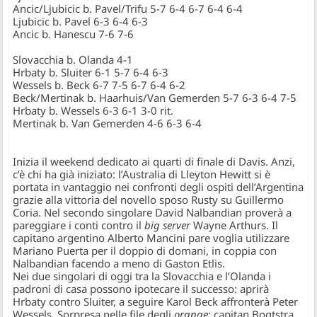
Ancic/Ljubicic b. Pavel/Trifu 5-7 6-4 6-7 6-4 6-4
Ljubicic b. Pavel 6-3 6-4 6-3
Ancic b. Hanescu 7-6 7-6
Slovacchia b. Olanda 4-1
Hrbaty b. Sluiter 6-1 5-7 6-4 6-3
Wessels b. Beck 6-7 7-5 6-7 6-4 6-2
Beck/Mertinak b. Haarhuis/Van Gemerden 5-7 6-3 6-4 7-5
Hrbaty b. Wessels 6-3 6-1 3-0 rit.
Mertinak b. Van Gemerden 4-6 6-3 6-4
Inizia il weekend dedicato ai quarti di finale di Davis. Anzi,
c’è chi ha già iniziato: l’
Australia
di Lleyton Hewitt si è
portata in vantaggio nei confronti degli ospiti dell’
Argentina
grazie alla vittoria del novello sposo Rusty su Guillermo
Coria. Nel secondo singolare David Nalbandian proverà a
pareggiare i conti contro il
big server
Wayne Arthurs. Il
capitano argentino Alberto Mancini pare voglia utilizzare
Mariano Puerta per il doppio di domani, in coppia con
Nalbandian facendo a meno di Gaston Etlis.
Nei due singolari di oggi tra la
Slovacchia
e l’
Olanda
i
padroni di casa possono ipotecare il successo: aprirà
Hrbaty contro Sluiter, a seguire Karol Beck affronterà Peter
Wessels. Sorpresa nelle file degli
orange
: capitan Bogtstra