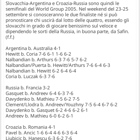
Slovacchia-Argentina e Croazia-Russia sono quindi le
semifinali del World Group 2005. Nel weekend del 23-25
settembre si conosceranno le due finaliste né si può
pronosticare chi uscirà dal lotto delle quattro, essendo gli
slovacchi in grado di giocare benissimo sul veloce e
dipendendo le sorti della Russia, in buona parte, da Safin.
(
f.f.
)
Argentina b. Australia 4-1
Hewitt b. Coria 7-6 6-1 1-6 6-2
Nalbandian b. Arthurs 6-3 7-6 5-7 6-2
Nalbandian/Puerta b. Hewitt/Arthurs 7-6 6-4 6-3
Nalbandian b. Hewitt 6-2 6-4 6-4
Coria b. Luczak 6-3 7-6
Russia b. Francia 3-2
Gasquet b. Andreev 6-4 6-3 7-6
Davydenko b. Mathieu 7-5 6-2 7-5
Clement/Llodra b. Andreev/Youzhny 7-5 6-4 6-7 6-2
Davydenko b. Gasquet 6-2 4-6 6-2 6-1
Andreev b. Mathieu 6-0 6-2 6-1
Croazia b. Romania 4-1
Pavel b. Ancic 1-6 6-4 4-6 6-3 6-4
Ljubicic b. Hanescu 6-3 6-2 7-6