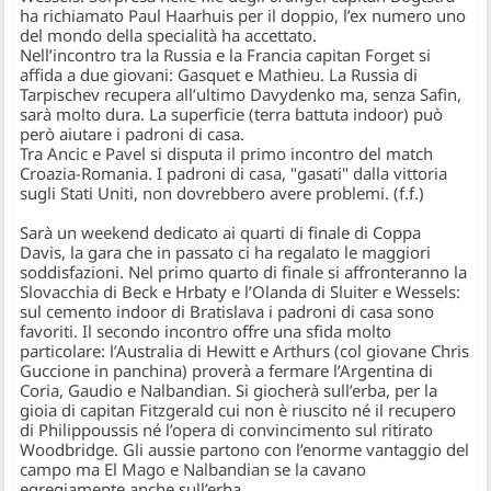
ha richiamato Paul Haarhuis per il doppio, l’ex numero uno
del mondo della specialità ha accettato.
Nell’incontro tra la
Russia
e la
Francia
capitan Forget si
affida a due giovani: Gasquet e Mathieu. La Russia di
Tarpischev recupera all’ultimo Davydenko ma, senza Safin,
sarà molto dura. La superficie (terra battuta indoor) può
però aiutare i padroni di casa.
Tra Ancic e Pavel si disputa il primo incontro del match
Croazia-Romania. I padroni di casa, "gasati" dalla vittoria
sugli Stati Uniti, non dovrebbero avere problemi. (
f.f.
)
Sarà un weekend dedicato ai quarti di finale di Coppa
Davis, la gara che in passato ci ha regalato le maggiori
soddisfazioni. Nel primo quarto di finale si affronteranno la
Slovacchia
di Beck e Hrbaty e l’
Olanda
di Sluiter e Wessels:
sul cemento indoor di Bratislava i padroni di casa sono
favoriti. Il secondo incontro offre una sfida molto
particolare: l’
Australia
di Hewitt e Arthurs (col giovane Chris
Guccione in panchina) proverà a fermare l’
Argentina
di
Coria, Gaudio e Nalbandian. Si giocherà sull’erba, per la
gioia di capitan Fitzgerald cui non è riuscito né il recupero
di Philippoussis né l’opera di convincimento sul ritirato
Woodbridge. Gli aussie partono con l’enorme vantaggio del
campo ma El Mago e Nalbandian se la cavano
egregiamente anche sull’erba.