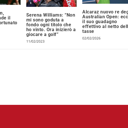
Alcaraz nuovo re deg
m,
Serena Williams: “Non
Australian Open: ec
de il
mi sono goduta a
il suo guadagno
fortunato
fondo ogni titolo che
effettivo al netto del
ho vinto. Ora inizierò a
tasse
giocare a golf”
02/02/2026
11/02/2023