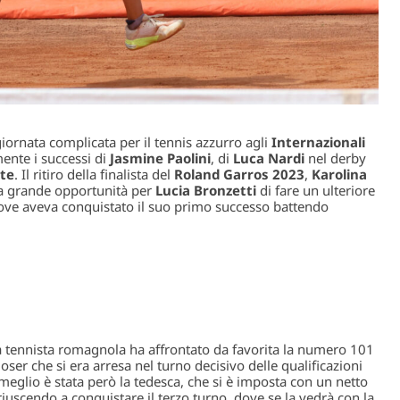
giornata complicata per il tennis azzurro agli
Internazionali
mente i successi di
Jasmine Paolini
, di
Luca Nardi
nel derby
te
. Il ritiro della finalista del
Roland Garros 2023
,
Karolina
a grande opportunità per
Lucia Bronzetti
di fare un ulteriore
dove aveva conquistato il suo primo successo battendo
la tennista romagnola ha affrontato da favorita la numero 101
 loser che si era arresa nel turno decisivo delle qualificazioni
 meglio è stata però la tedesca, che si è imposta con un netto
iuscendo a conquistare il terzo turno, dove se la vedrà con la