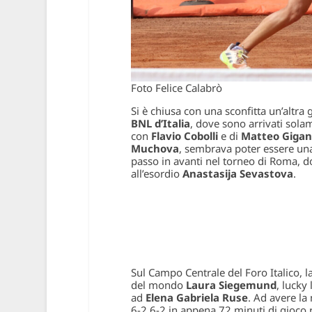
Foto Felice Calabrò
Si è chiusa con una sconfitta un’altra 
BNL d’Italia
, dove sono arrivati sola
con
Flavio Cobolli
e di
Matteo Gigan
Muchova
, sembrava poter essere un
passo in avanti nel torneo di Roma, 
all’esordio
Anastasija Sevastova
.
Sul Campo Centrale del Foro Italico, 
del mondo
Laura Siegemund
, lucky
ad
Elena Gabriela Ruse
. Ad avere la
6-2 6-2 in appena 72 minuti di gioco r