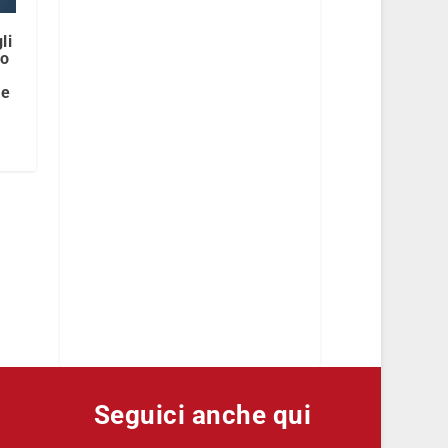
li
co
le
Seguici anche qui