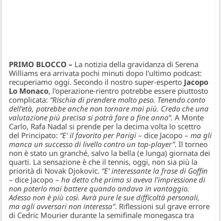
PRIMO BLOCCO –
La notizia della gravidanza di Serena
Williams era arrivata pochi minuti dopo l'ultimo podcast:
recuperiamo oggi. Secondo il nostro super-esperto
Jacopo
Lo Monaco
, l'operazione-rientro potrebbe essere piuttosto
complicata:
“Rischia di prendere molto peso. Tenendo conto
dell'età, potrebbe anche non tornare mai più. Credo che una
valutazione più precisa si potrà fare a fine anno”
. A Monte
Carlo, Rafa Nadal si prende per la decima volta lo scettro
del Principato:
“E' il favorito per Parigi
– dice Jacopo –
ma gli
manca un successo di livello contro un top-player”
. Il torneo
non è stato un granché, salvo la bella (e lunga) giornata dei
quarti. La sensazione è che il tennis, oggi, non sia più la
priorità di Novak Djokovic.
“E' interessante la frase di Goffin
– dice Jacopo –
ha detto che prima si aveva l'impressione di
non poterlo mai battere quando andava in vantaggio.
Adesso non è più così. Avrà pure le sue difficoltà personali,
ma agli avversari non interessa”
. Riflessioni sul grave errore
di Cedric Mourier durante la semifinale monegasca tra