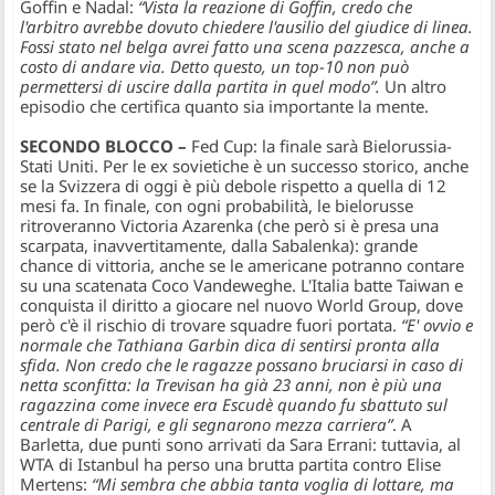
Goffin e Nadal:
“Vista la reazione di Goffin, credo che
l'arbitro avrebbe dovuto chiedere l'ausilio del giudice di linea.
Fossi stato nel belga avrei fatto una scena pazzesca, anche a
costo di andare via. Detto questo, un top-10 non può
permettersi di uscire dalla partita in quel modo”.
Un altro
episodio che certifica quanto sia importante la mente.
SECONDO BLOCCO –
Fed Cup: la finale sarà Bielorussia-
Stati Uniti. Per le ex sovietiche è un successo storico, anche
se la Svizzera di oggi è più debole rispetto a quella di 12
mesi fa. In finale, con ogni probabilità, le bielorusse
ritroveranno Victoria Azarenka (che però si è presa una
scarpata, inavvertitamente, dalla Sabalenka): grande
chance di vittoria, anche se le americane potranno contare
su una scatenata Coco Vandeweghe. L'Italia batte Taiwan e
conquista il diritto a giocare nel nuovo World Group, dove
però c'è il rischio di trovare squadre fuori portata.
“E' ovvio e
normale che Tathiana Garbin dica di sentirsi pronta alla
sfida. Non credo che le ragazze possano bruciarsi in caso di
netta sconfitta: la Trevisan ha già 23 anni, non è più una
ragazzina come invece era Escudè quando fu sbattuto sul
centrale di Parigi, e gli segnarono mezza carriera”
. A
Barletta, due punti sono arrivati da Sara Errani: tuttavia, al
WTA di Istanbul ha perso una brutta partita contro Elise
Mertens:
“Mi sembra che abbia tanta voglia di lottare, ma