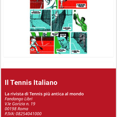
Il Tennis Italiano
La rivista di Tennis più antica al mondo
Fandango Libri
V.le Gorizia n. 19
00198 Roma
P.IVA: 08254041000