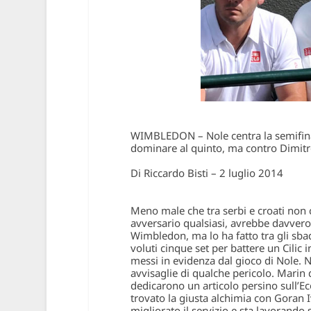
WIMBLEDON – Nole centra la semifinal
dominare al quinto, ma contro Dimitr
Di Riccardo Bisti – 2 luglio 2014
Meno male che tra serbi e croati non
avversario qualsiasi, avrebbe davvero r
Wimbledon, ma lo ha fatto tra gli sbadi
voluti cinque set per battere un Cilic 
messi in evidenza dal gioco di Nole. N
avvisaglie di qualche pericolo. Marin 
dedicarono un articolo persino sull’Eco
trovato la giusta alchimia con Goran I
migliorato il servizio e sta lavorando