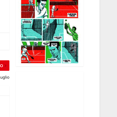
MO
luglio