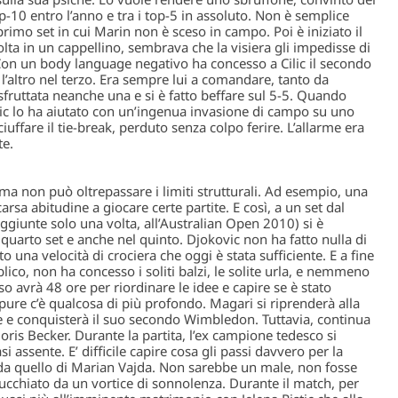
p-10 entro l’anno e tra i top-5 in assoluto. Non è semplice
primo set in cui Marin non è sceso in campo. Poi è iniziato il
ta in un cappellino, sembrava che la visiera gli impedisse di
Con un body language negativo ha concesso a Cilic il secondo
’altro nel terzo. Era sempre lui a comandare, tanto da
sfruttata neanche una e si è fatto beffare sul 5-5. Quando
ilic lo ha aiutato con un’ingenua invasione di campo su uno
iuffare il tie-break, perduto senza colpo ferire. L’allarme era
te.
 ma non può oltrepassare i limiti strutturali. Ad esempio, una
arsa abitudine a giocare certe partite. E così, a un set dal
aggiunte solo una volta, all’Australian Open 2010) si è
quarto set e anche nel quinto. Djokovic non ha fatto nulla di
una velocità di crociera che oggi è stata sufficiente. E a fine
lico, non ha concesso i soliti balzi, le solite urla, e nemmeno
o avrà 48 ore per riordinare le idee e capire se è stato
ppure c’è qualcosa di più profondo. Magari si riprenderà alla
e e conquisterà il suo secondo Wimbledon. Tuttavia, continua
ris Becker. Durante la partita, l’ex campione tedesco si
i assente. E’ difficile capire cosa gli passi davvero per la
da quello di Marian Vajda. Non sarebbe un male, non fosse
cchiato da un vortice di sonnolenza. Durante il match, per