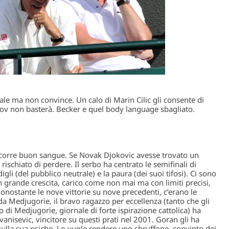
e ma non convince. Un calo di Marin Cilic gli consente di
ov non basterà. Becker e quel body language sbagliato.
 corre buon sangue. Se Novak Djokovic avesse trovato un
ischiato di perdere. Il serbo ha centrato le semifinali di
gli (del pubblico neutrale) e la paura (dei suoi tifosi). Ci sono
in grande crescita, carico come non mai ma con limiti precisi,
onostante le nove vittorie su nove precedenti, c’erano le
da Medjugorie, il bravo ragazzo per eccellenza (tanto che gli
 di Medjugorie, giornale di forte ispirazione cattolica) ha
vanisevic, vincitore su questi prati nel 2001. Goran gli ha
 sulla sua psiche. Lo vuole rendere uno sbruffone, convinto dei