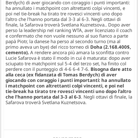
Berdych) di aver giocando con coraggio i punti importanti:
ha annullato i matchpoint con altrettanti colpi vincenti, e
poi nel tie-break ha tirato tre rovesci vincenti uno dopo
l'altro che l'hanno portata dal 3-3 al 6-3. Negli ottavi di
finale, la Safarova troverà Svetlana Kuznetsova.
. Dopo aver
perso la leadership nel ranking WTA, aver licenziato il coach
e confermato che non vuole nessuno al suo fianco a parte
papà Piotr, la danese ha perso al secondo turno (ma al
primo aveva un bye) del ricco torneo di
Doha (2.168.400$,
cemento).
A rendere ancora più amara la sconfitta contro
Lucie Safarova è stato il modo in cui è maturata: dopo aver
sciupato tre matchpoint sul 5-4 del terzo set, ha finito col
perdere con il punteggio di 4-6 6-4 7-6.
Bisogna dare atto
alla ceca (ex fidanzata di Tomas Berdych) di aver
giocando con coraggio i punti importanti: ha annullato
i matchpoint con altrettanti colpi vincenti, e poi nel
tie-break ha tirato tre rovesci vincenti uno dopo l'altro
che l'hanno portata dal 3-3 al 6-3
. Negli ottavi di finale, la
Safarova troverà Svetlana Kuznetsova.