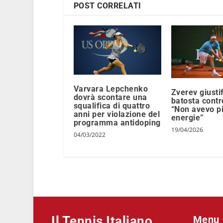
POST CORRELATI
Varvara Lepchenko
Zverev giustif
dovrà scontare una
batosta contr
squalifica di quattro
“Non avevo p
anni per violazione del
energie”
programma antidoping
19/04/2026
04/03/2022
Il Tennis Italiano
Menu