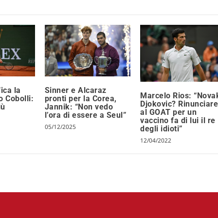
ica la
Sinner e Alcaraz
Marcelo Rios: “Nova
o Cobolli:
pronti per la Corea,
Djokovic? Rinunciar
iù
Jannik: “Non vedo
al GOAT per un
l’ora di essere a Seul”
vaccino fa di lui il re
05/12/2025
degli idioti”
12/04/2022