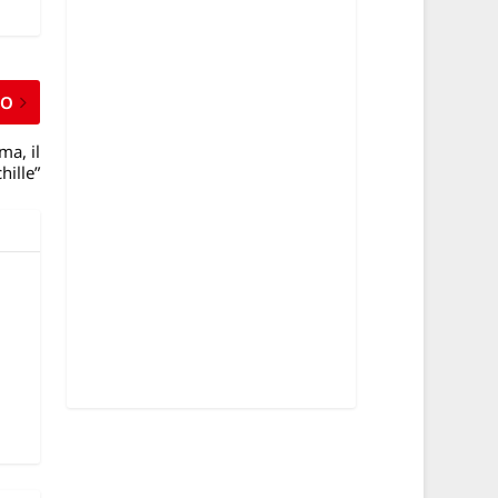
MO
ma, il
hille”