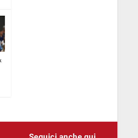
k
e
Seguici anche qui